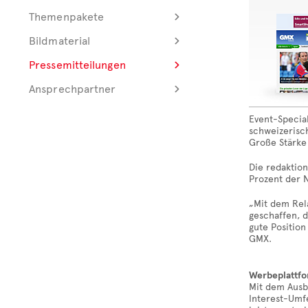
Themenpakete
Bildmaterial
Pressemitteilungen
Ansprechpartner
Event-Special
schweizerisch
Große Stärke 
Die redaktio
Prozent der N
„Mit dem Rel
geschaffen, 
gute Positio
GMX.
Werbeplattfo
Mit dem Ausb
Interest-Umf