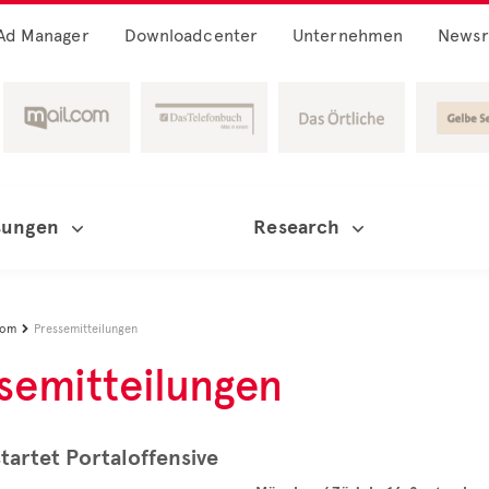
Ad Manager
Downloadcenter
Unternehmen
News
sungen
Research
oom
Pressemitteilungen

semitteilungen
artet Portaloffensive