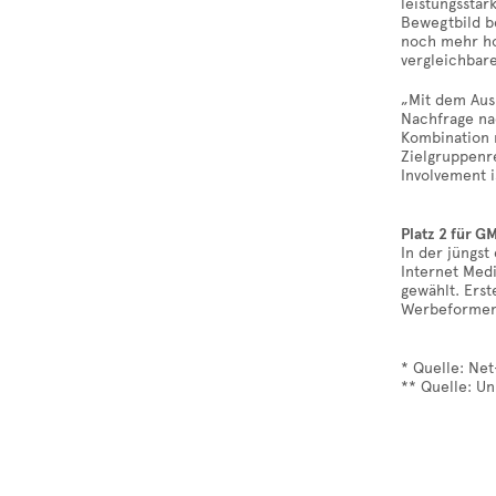
leistungsstar
Bewegtbild be
noch mehr ho
vergleichbar
„Mit dem Aus
Nachfrage na
Kombination 
Zielgruppenr
Involvement i
Platz 2 für G
In der jüngs
Internet Med
gewählt. Ers
Werbeformen“
* Quelle: Net
** Quelle: U