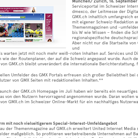
München/ Zürich, 16. September
Serviceportal im Schweizer Intern
dmexco, der Leitmesse der Digit
GMX.ch inhaltlich umfangreich e
mit eigener Schweiz-Redaktion au
Themenmagazinen und -umfeldern 
bis W wie Wissen – finden die Sc
regionalspezifische deutschsprac
Aber nicht nur die Startseite vo
und
s warten jetzt mit noch mehr weiß-roten Inhalten auf. Services und D
 wie der Routenplaner, der auf die Schweiz angepasst wurde. Auch der
von GMX.ch bleibt unverändert die internationale Berichterstattung, f
nellen Umfelder des GMX Portals erfreuen sich großer Beliebtheit bei
utzer von GMX Seiten mit redaktionellen Inhalten.**
aunch der GMX.ch Homepage im Juli haben wir bereits ein neuartiges 
das von den Nutzern hervorragend angenommen wurde. Daran wollen wir
n von GMX.ch im Schweizer Online-Markt für ein nachhaltiges Nutzerwa
rm mit noch vielseitigerem Special-Interest-Umfeldangebot
au der Themenmagazine auf GMX.ch erweitert United Internet Media 
elder maßgeblich. So profitieren werbetreibende Unternehmen auf Ba