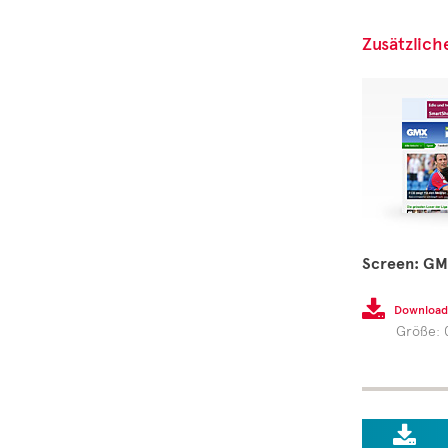
Zusätzlich
Screen: GM

Download
Größe: 
