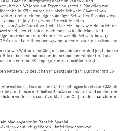
 2013.
GMX.ch, drittgrößtes Kommunikations- und
et*, hat die Weichen auf Expansion gestellt. Pünktlich zur
albranche in Köln, wurde der lokale Schweiz-Channel von
rweitert und zu einem eigenständigen Schweizer Portalangebot
sgebaut. In jetzt insgesamt 15 redaktionellen
– von A wie Auto über L wie Lifestyle und N wie Nachrichten
hweizer Nutzer ab sofort noch mehr aktuelle lokale und
hige Informationen rund um alles, was die Schweiz bewegt.
n GMX.ch und die Themenmagazine, sondern auch die saisonalen
ienste wie Wetter oder Single- und Jobbörsen sind jetzt ebenso
 Blick über den nationalen Tellerrand kommt nicht zu kurz:
ür die eine rund 40-köpfige Zentralredaktion sorgt.
 den Nutzern. So besuchen in Deutschland im Durchschnitt 95
Informations-, Service- und Unterhaltungserlebnis für GMX.ch
 jetzt mit unserer Inhalteoffensive anknüpfen und so die sehr
chstum weiter ausbauen", erklärt Jan Oetjen, Geschäftsführer
sein Mediangebot im Bereich Special-
sis eines deutlich größeren Umfeldinventars von