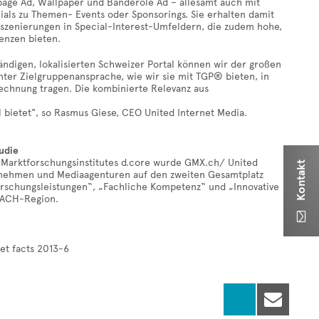
fpage Ad, Wallpaper und Banderole Ad – allesamt auch mit
cials zu Themen- Events oder Sponsorings. Sie erhalten damit
zenierungen in Special-Interest-Umfeldern, die zudem hohe,
enzen bieten.
digen, lokalisierten Schweizer Portal können wir der großen
ter Zielgruppenansprache, wie wir sie mit TGP® bieten, in
echnung tragen. Die kombinierte Relevanz aus
l bietet", so Rasmus Giese, CEO United Internet Media.
udie
s Marktforschungsinstitutes d.core wurde GMX.ch/ United
Kontakt
rnehmen und Mediaagenturen auf den zweiten Gesamtplatz
orschungsleistungen“, „Fachliche Kompetenz“ und „Innovative
DACH-Region.

et facts 2013-6
