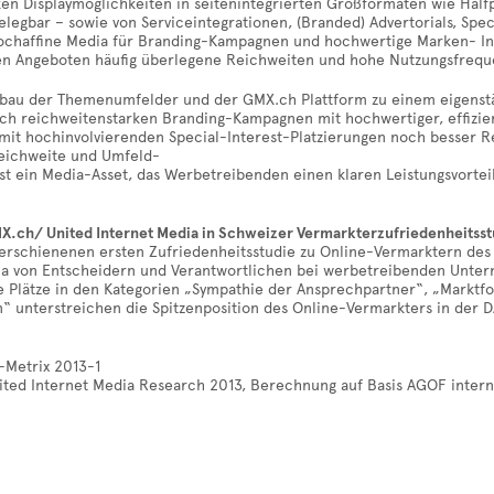
ken Displaymöglichkeiten in seitenintegrierten Großformaten wie Hal
legbar – sowie von Serviceintegrationen, (Branded) Advertorials, Spe
chaffine Media für Branding-Kampagnen und hochwertige Marken- Ins
en Angeboten häufig überlegene Reichweiten und hohe Nutzungsfrequ
bau der Themenumfelder und der GMX.ch Plattform zu einem eigenstän
ch reichweitenstarken Branding-Kampagnen mit hochwertiger, effizien
mit hochinvolvierenden Special-Interest-Platzierungen noch besser R
eichweite und Umfeld-
st ein Media-Asset, das Werbetreibenden einen klaren Leistungsvortei
MX.ch/ United Internet Media in Schweizer Vermarkterzufriedenheitsst
t erschienenen ersten Zufriedenheitsstudie zu Online-Vermarktern de
ia von Entscheidern und Verantwortlichen bei werbetreibenden Unte
te Plätze in den Kategorien „Sympathie der Ansprechpartner“, „Marktf
 unterstreichen die Spitzenposition des Online-Vermarkters in der 
-Metrix 2013-1
nited Internet Media Research 2013, Berechnung auf Basis AGOF intern