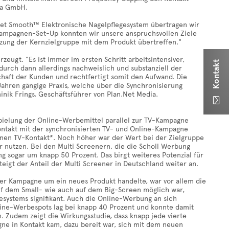
 Media GmbH.
elvet Smooth™ Elektronische Nagelpflegesystem übertragen wir
Kampagnen-Set-Up konnten wir unsere anspruchsvollen Ziele
tzung der Kernzielgruppe mit dem Produkt übertreffen."
eugt. "Es ist immer im ersten Schritt arbeitsintensiver,
Kontakt
rch dann allerdings nachweislich und substanziell der
schaft der Kunden und rechtfertigt somit den Aufwand. Die
Jahren gängige Praxis, welche über die Synchronisierung
inik Frings, Geschäftsführer von Plan.Net Media.

spielung der Online-Werbemittel parallel zur TV-Kampagne
ontakt mit der synchronisierten TV- und Online-Kampagne
inen TV-Kontakt*. Noch höher war der Wert bei der Zielgruppe
 nutzen. Bei den Multi Screenern, die die Scholl Werbung
g sogar um knapp 50 Prozent. Das birgt weiteres Potenzial für
steigt der Anteil der Multi Screener in Deutschland weiter an.
er Kampagne um ein neues Produkt handelte, war vor allem die
auf dem Small- wie auch auf dem Big-Screen möglich war,
esystems signifikant. Auch die Online-Werbung an sich
line-Werbespots lag bei knapp 40 Prozent und konnte damit
 Zudem zeigt die Wirkungsstudie, dass knapp jede vierte
ne in Kontakt kam, dazu bereit war, sich mit dem neuen