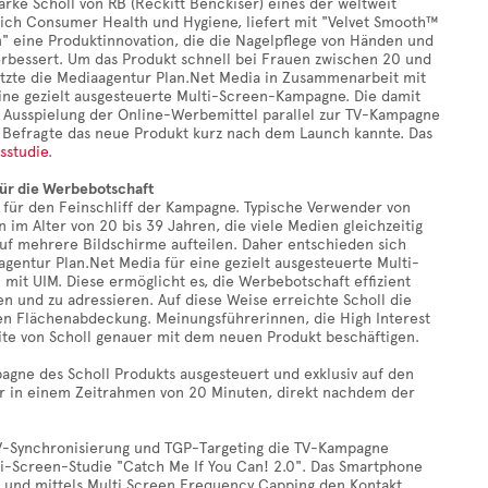
arke Scholl von RB (Reckitt Benckiser) eines der weltweit
ch Consumer Health und Hygiene, liefert mit "Velvet Smooth™
" eine Produktinnovation, die die Nagelpflege von Händen und
erbessert. Um das Produkt schnell bei Frauen zwischen 20 und
tzte die Mediaagentur Plan.Net Media in Zusammenarbeit mit
eine gezielt ausgesteuerte Multi-Screen-Kampagne. Die damit
 Ausspielung der Online-Werbemittel parallel zur TV-Kampagne
tte Befragte das neue Produkt kurz nach dem Launch kannte. Das
sstudie
.
ür die Werbebotschaft
 für den Feinschliff der Kampagne. Typische Verwender von
im Alter von 20 bis 39 Jahren, die viele Medien gleichzeitig
uf mehrere Bildschirme aufteilen. Daher entschieden sich
gentur Plan.Net Media für eine gezielt ausgesteuerte Multi-
it UIM. Diese ermöglicht es, die Werbebotschaft effizient
en und zu adressieren. Auf diese Weise erreichte Scholl die
en Flächenabdeckung. Meinungsführerinnen, die High Interest
eite von Scholl genauer mit dem neuen Produkt beschäftigen.
gne des Scholl Produkts ausgesteuert und exklusiv auf den
mer in einem Zeitrahmen von 20 Minuten, direkt nachdem der
 TV-Synchronisierung und TGP-Targeting die TV-Kampagne
ti-Screen-Studie "Catch Me If You Can! 2.0". Das Smartphone
en und mittels Multi Screen Frequency Capping den Kontakt