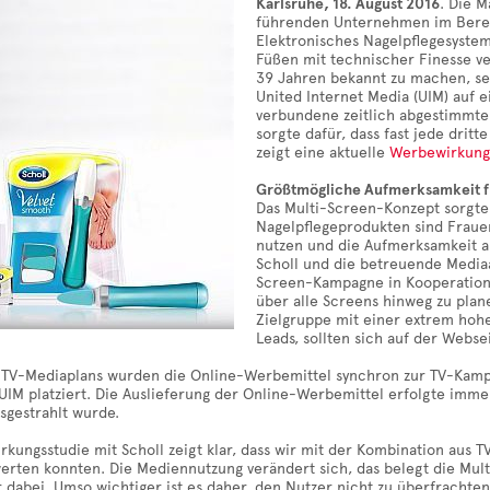
Karlsruhe, 18. August 2016
. Die M
führenden Unternehmen im Berei
Elektronisches Nagelpflegesystem
Füßen mit technischer Finesse v
39 Jahren bekannt zu machen, se
United Internet Media (UIM) auf 
verbundene zeitlich abgestimmte
sorgte dafür, dass fast jede dri
zeigt eine aktuelle
Werbewirkung
Größtmögliche Aufmerksamkeit f
Das Multi-Screen-Konzept sorgte
Nagelpflegeprodukten sind Frauen 
nutzen und die Aufmerksamkeit a
Scholl und die betreuende Mediaa
Screen-Kampagne in Kooperation m
über alle Screens hinweg zu plan
Zielgruppe mit einer extrem hoh
Leads, sollten sich auf der Webs
s TV-Mediaplans wurden die Online-Werbemittel synchron zur TV-Kampa
 UIM platziert. Die Auslieferung der Online-Werbemittel erfolgte im
sgestrahlt wurde.
rkungsstudie mit Scholl zeigt klar, dass wir mit der Kombination aus
werten konnten. Die Mediennutzung verändert sich, das belegt die Mul
r dabei. Umso wichtiger ist es daher, den Nutzer nicht zu überfracht