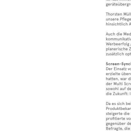
geräteübergr
Thorsten Müll
unsere Pfleg
hinsichtlich
Auch die Medi
kommunikativ
Werbeerfolg g
planerische Z
zusätzlich op
Screen-Synch
Der Einsatz 
erzielte übe
hatten, war 
der Multi Sc
sowohl auf de
die Zukunft: 
Da es sich b
Produktbekan
steigerte die
profitierte 
gegenüber de
Befragte, di