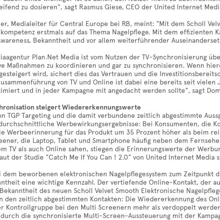
eifend zu dosieren", sagt Rasmus Giese, CEO der United Internet
er, Medialeiter für Central Europe bei RB, meint: "Mit dem Scholl V
ekompetenz erstmals auf das Thema Nagelpflege. Mit dem effizienten 
 Awareness, Bekanntheit und vor allem weiterführender Auseinanderse
aagentur Plan.Net Media ist vom Nutzen der TV-Synchronisierung überz
e Maßnahmen zu koordinieren und gar zu synchronisieren. Wenn hierdu
esteigert wird, sichert dies das Vertrauen und die Investitionsbereit
usammenführung von TV und Online ist dabei eine bereits seit vielen 
timiert und in jeder Kampagne mit angedacht werden sollte", sagt Dom
ronisation steigert Wiedererkennungswerte
von TGP Targeting und die damit verbundene zeitlich abgestimmte Aus
rdurchschnittliche Werbewirkungsergebnisse: Bei Konsumenten, die K
die Werbeerinnerung für das Produkt um 35 Prozent höher als beim re
reener, die Laptop, Tablet und Smartphone häufig neben dem Fernseher
m TV als auch Online sahen, stiegen die Erinnerungswerte der Werbun
laut der Studie "Catch Me If You Can ! 2.0" von United Internet Media 
ei dem beworbenen elektronischen Nagelpflegesystem zum Zeitpunkt d
ntheit eine wichtige Kennzahl. Der vertiefende Online-Kontakt, der 
 Bekanntheit des neuen Scholl Velvet Smooth Elektronische Nagelpfleg
von den zeitlich abgestimmten Kontakten: Die Wiedererkennung des On
r Kontrollgruppe bei den Multi Screenern mehr als verdoppelt werden.
e durch die synchronisierte Multi-Screen-Aussteuerung mit der Kampag