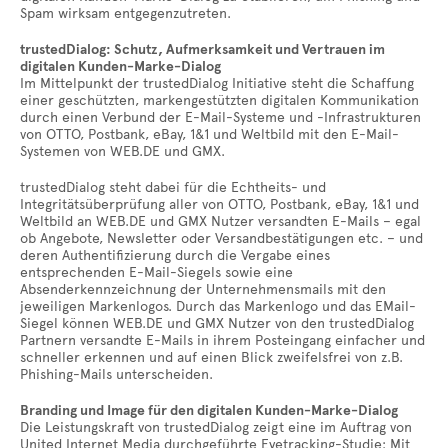
Spam wirksam entgegenzutreten.
trustedDialog: Schutz, Aufmerksamkeit und Vertrauen im
digitalen Kunden-Marke-Dialog
Im Mittelpunkt der trustedDialog Initiative steht die Schaffung
einer geschützten, markengestützten digitalen Kommunikation
durch einen Verbund der E-Mail-Systeme und -Infrastrukturen
von OTTO, Postbank, eBay, 1&1 und Weltbild mit den E-Mail-
Systemen von WEB.DE und GMX.
trustedDialog steht dabei für die Echtheits- und
Integritätsüberprüfung aller von OTTO, Postbank, eBay, 1&1 und
Weltbild an WEB.DE und GMX Nutzer versandten E-Mails – egal
ob Angebote, Newsletter oder Versandbestätigungen etc. – und
deren Authentifizierung durch die Vergabe eines
entsprechenden E-Mail-Siegels sowie eine
Absenderkennzeichnung der Unternehmensmails mit den
jeweiligen Markenlogos. Durch das Markenlogo und das EMail-
Siegel können WEB.DE und GMX Nutzer von den trustedDialog
Partnern versandte E-Mails in ihrem Posteingang einfacher und
schneller erkennen und auf einen Blick zweifelsfrei von z.B.
Phishing-Mails unterscheiden.
Branding und Image für den digitalen Kunden-Marke-Dialog
Die Leistungskraft von trustedDialog zeigt eine im Auftrag von
United Internet Media durchgeführte Eyetracking-Studie: Mit