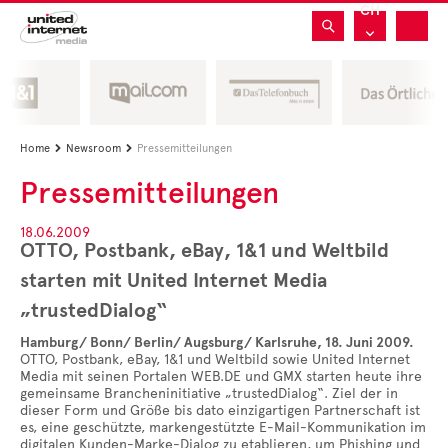
CH
Home
Newsroom
Pressemitteilungen


Pressemitteilungen
18.06.2009
OTTO, Postbank, eBay, 1&1 und Weltbild
starten mit United Internet Media
„trustedDialog“
Hamburg/ Bonn/ Berlin/ Augsburg/ Karlsruhe, 18. Juni 2009.
OTTO, Postbank, eBay, 1&1 und Weltbild sowie United Internet
Media mit seinen Portalen WEB.DE und GMX starten heute ihre
gemeinsame Brancheninitiative „trustedDialog“. Ziel der in
dieser Form und Größe bis dato einzigartigen Partnerschaft ist
es, eine geschützte, markengestützte E-Mail-Kommunikation im
digitalen Kunden-Marke-Dialog zu etablieren, um Phishing und