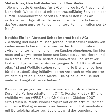
Stefan Mues, Geschäftsleiter Weltbild New Media:
„Die wichtigste Grundlage für E-Commerce ist Vertrauen und
Sicherheit. Weltbild.de ist mit dem trustedDialog Service in der
E-Mail- Kommunikation bereits auf den ersten Blick als
vertrauenswürdiger Absender erkennbar. Damit erhöhen wir
das Vertrauen unserer Kunden in unsere Kommunikation per E-
Mail.“
Matthias Ehrlich, Vorstand United Internet Media AG:
„Branding und Image müssen gerade in wettbewerbsintensiven
Zeiten einen höheren Stellenwert in der Kommunikation
zwischen Unternehmen und ihren Kunden einnehmen. Um hier
neue und wegweisende Ideen und Konzepte zu realisieren und
im Markt zu etablieren, bedarf es innovativer und kreativer
Kräfte und gemeinsamer Anstrengungen. Mit OTTO, Postbank,
eBay, 1&1 und Weltbild stehen renommierte Branchenpartner
für die trustedDialog Initiative, deren Anspruch es wie unserer
ist, dem digitalen Kunden-Marke- Dialog neue Impulse und
mehr Wirkungskraft zu verleihen.“
Vom Pionierprojekt zur branchenweiten Industrieinitiative
Durch die Partnerschaften mit OTTO, Postbank, eBay, 1&1 und
Weltbild weiten WEB.DE und GMX das seit Oktober 2007
erfolgreich laufende Pionierprojekt mit eBay jetzt im Rahmen
von trustedDialog zu einer branchenweiten Industrieinitiative
mit Beispielcharakter aus. Begleitet wird der gemeinsame