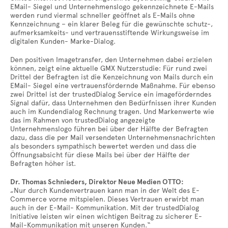
EMail- Siegel und Unternehmenslogo gekennzeichnete E-Mails
werden rund viermal schneller geöffnet als E-Mails ohne
Kennzeichnung – ein klarer Beleg für die gewünschte schutz-,
aufmerksamkeits- und vertrauensstiftende Wirkungsweise im
digitalen Kunden- Marke-Dialog.
Den positiven Imagetransfer, den Unternehmen dabei erzielen
können, zeigt eine aktuelle GMX Nutzerstudie: Für rund zwei
Drittel der Befragten ist die Kenzeichnung von Mails durch ein
EMail- Siegel eine vertrauensfördernde Maßnahme. Für ebenso
zwei Drittel ist der trustedDialog Service ein imageförderndes
Signal dafür, dass Unternehmen den Bedürfnissen ihrer Kunden
auch im Kundendialog Rechnung tragen. Und Markenwerte wie
das im Rahmen von trustedDialog angezeigte
Unternehmenslogo führen bei über der Hälfte der Befragten
dazu, dass die per Mail versendeten Unternehmensnachrichten
als besonders sympathisch bewertet werden und dass die
Öffnungsabsicht für diese Mails bei über der Hälfte der
Befragten höher ist.
Dr. Thomas Schnieders, Direktor Neue Medien OTTO:
„Nur durch Kundenvertrauen kann man in der Welt des E-
Commerce vorne mitspielen. Dieses Vertrauen erwirbt man
auch in der E-Mail- Kommunikation. Mit der trustedDialog
Initiative leisten wir einen wichtigen Beitrag zu sicherer E-
Mail-Kommunikation mit unseren Kunden.“