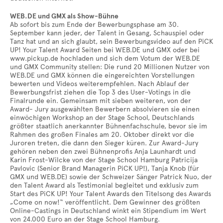
WEB.DE und GMX als Show-Bühne
Ab sofort bis zum Ende der Bewerbungsphase am 30.
September kann jeder, der Talent in Gesang, Schauspiel oder
Tanz hat und an sich glaubt, sein Bewerbungsvideo auf den PiCK
UP! Your Talent Award Seiten bei WEB.DE und GMX oder bei
www.pickup.de hochladen und sich dem Votum der WEB.DE
und GMX Community stellen: Die rund 20 Millionen Nutzer von
WEB.DE und GMX können die eingereichten Vorstellungen
bewerten und Videos weiterempfehlen. Nach Ablauf der
Bewerbungsfrist ziehen die Top 3 des User-Votings in die
Finalrunde ein. Gemeinsam mit sieben weiteren, von der
Award- Jury ausgewählten Bewerbern absolvieren sie einen
einwöchigen Workshop an der Stage School, Deutschlands
größter staatlich anerkannter Bühnenfachschule, bevor sie im
Rahmen des großen Finales am 20. Oktober direkt vor die
Juroren treten, die dann den Sieger küren. Zur Award-Jury
gehören neben den zwei Bühnenprofis Anja Launhardt und
Karin Frost-Wilcke von der Stage School Hamburg Patricija
Pavlovic (Senior Brand Managerin PiCK UP!), Tanja Knob (für
GMX und WEB.DE) sowie der Schweizer Sänger Patrick Nuo, der
den Talent Award als Testimonial begleitet und exklusiv zum
Start des PiCK UP!
Your Talent Awards den Titelsong des Awards
„Come on now!“ veröffentlicht.
Dem Gewinner des größten
Online-Castings in Deutschland winkt ein Stipendium im Wert
von 24.000 Euro an der Stage School Hamburg.