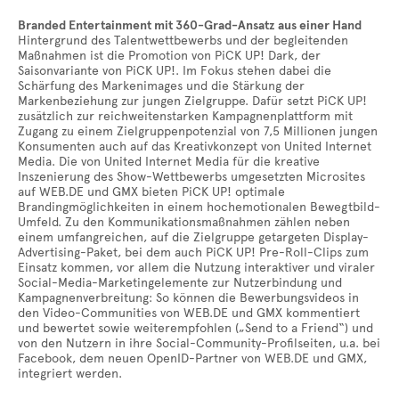
Branded Entertainment mit 360-Grad-Ansatz aus einer Hand
Hintergrund des Talentwettbewerbs und der begleitenden
Maßnahmen ist die Promotion von PiCK UP! Dark, der
Saisonvariante von PiCK UP!. Im Fokus stehen dabei die
Schärfung des Markenimages und die Stärkung der
Markenbeziehung zur jungen Zielgruppe. Dafür setzt PiCK UP!
zusätzlich zur reichweitenstarken Kampagnenplattform mit
Zugang zu einem Zielgruppenpotenzial von 7,5 Millionen jungen
Konsumenten auch auf das Kreativkonzept von United Internet
Media. Die von United Internet Media für die kreative
Inszenierung des Show-Wettbewerbs umgesetzten Microsites
auf WEB.DE und GMX bieten PiCK UP! optimale
Brandingmöglichkeiten in einem hochemotionalen Bewegtbild-
Umfeld. Zu den Kommunikationsmaßnahmen zählen neben
einem umfangreichen, auf die Zielgruppe getargeten Display-
Advertising-Paket, bei dem auch PiCK UP! Pre-Roll-Clips zum
Einsatz kommen, vor allem die Nutzung interaktiver und viraler
Social-Media-Marketingelemente zur Nutzerbindung und
Kampagnenverbreitung: So können die Bewerbungsvideos in
den Video-Communities von WEB.DE und GMX kommentiert
und bewertet sowie weiterempfohlen („Send to a Friend“) und
von den Nutzern in ihre Social-Community-Profilseiten, u.a. bei
Facebook, dem neuen OpenID-Partner von WEB.DE und GMX,
integriert werden.