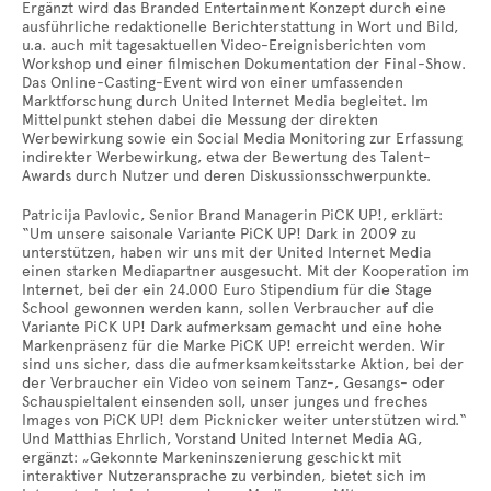
Ergänzt wird das Branded Entertainment Konzept durch eine
ausführliche redaktionelle Berichterstattung in Wort und Bild,
u.a. auch mit tagesaktuellen Video-Ereignisberichten vom
Workshop und einer filmischen Dokumentation der Final-Show.
Das Online-Casting-Event wird von einer umfassenden
Marktforschung durch United Internet Media begleitet. Im
Mittelpunkt stehen dabei die Messung der direkten
Werbewirkung sowie ein Social Media Monitoring zur Erfassung
indirekter Werbewirkung, etwa der Bewertung des Talent-
Awards durch Nutzer und deren Diskussionsschwerpunkte.
Patricija Pavlovic, Senior Brand Managerin PiCK UP!, erklärt:
“Um unsere saisonale Variante PiCK UP!
Dark in 2009 zu
unterstützen, haben wir uns mit der United Internet Media
einen starken Mediapartner ausgesucht. Mit der Kooperation im
Internet, bei der ein 24.000 Euro Stipendium für die Stage
School gewonnen werden kann, sollen Verbraucher auf die
Variante PiCK UP! Dark aufmerksam gemacht und eine hohe
Markenpräsenz für die Marke PiCK UP! erreicht werden. Wir
sind uns sicher, dass die aufmerksamkeitsstarke Aktion, bei der
der Verbraucher ein Video von seinem Tanz-, Gesangs- oder
Schauspieltalent einsenden soll, unser junges und freches
Images von PiCK UP! dem Picknicker weiter unterstützen wird.“
Und Matthias Ehrlich, Vorstand United Internet Media AG,
ergänzt: „Gekonnte Markeninszenierung geschickt mit
interaktiver Nutzeransprache zu verbinden, bietet sich im