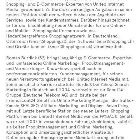
Shopping- und E-Commerce-Experten von United Internet
Media gewechselt. Zu Burdicks vorrangigen Aufgaben in seiner
neuen Position zählt der weitere Ausbau der Angebote und
Services sowie des Kundenstammes. Darüber hinaus zeichnet
er für die Erschließung neuer Umsatzfelder für die Online-
und Mobile- Shoppingplattformen sowie das
länderübergreifende Shoppingnetzwerk in Deutschland,
Österreich (SmartShopping.at), der Schweiz (SmartShopping.ch)
und Großbritannien (SmartShopping.co.uk) verantwortlich.
Roman Burdick (32) bringt langjährige E-Commerce-Expertise
und umfassendes Online Marketing-, Produktmanagement-
und Vermarktungs- Know-how, speziell auch im
performanceorientierten Kundenmanagement, für seinen
neuen Verantwortungsbereich bei United Internet Media mit.
Seine berufliche Karriere startete Burdick bei Yahoo! Search
Marketing in Deutschland. 2004 wechselte er zur Scout24-
Gruppe (Deutsche Telekom AG) und baute bei der
FriendScout24 GmbH als Online Marketing Manager die Traffic-
Kanäle SEM, SEO, Affiliate-Marketing und Display- Advertising
mit auf. Letzte berufliche Station des neuen Leiters Shopping
Plattformen bei United Internet Media war die PAYBACK GmbH,
wo er seit 2007 in verschiedenen Führungsfunktionen, zuletzt
als Leiter Produktmanagement und Online-Marketing,
Konzeption und Umsetzung ganzheitlicher Ansätze zur
Optimierung der Bonusprogramm-Monetarisierung und die