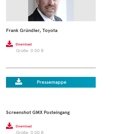
Frank Gründler, Toyota

Download
Größe: 0.00 B

Pressemappe
Screenshot GMX Posteingang

Download
Größe: 0.00 B