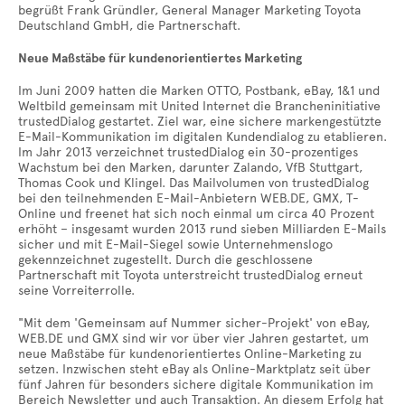
begrüßt Frank Gründler, General Manager Marketing Toyota
Deutschland GmbH, die Partnerschaft.
Neue Maßstäbe für kundenorientiertes Marketing
Im Juni 2009 hatten die Marken OTTO, Postbank, eBay, 1&1 und
Weltbild gemeinsam mit United Internet die Brancheninitiative
trustedDialog gestartet. Ziel war, eine sichere markengestützte
E-Mail-Kommunikation im digitalen Kundendialog zu etablieren.
Im Jahr 2013 verzeichnet trustedDialog ein 30-prozentiges
Wachstum bei den Marken, darunter Zalando, VfB Stuttgart,
Thomas Cook und Klingel. Das Mailvolumen von trustedDialog
bei den teilnehmenden E-Mail-Anbietern WEB.DE, GMX, T-
Online und freenet hat sich noch einmal um circa 40 Prozent
erhöht – insgesamt wurden 2013 rund sieben Milliarden E-Mails
sicher und mit E-Mail-Siegel sowie Unternehmenslogo
gekennzeichnet zugestellt. Durch die geschlossene
Partnerschaft mit Toyota unterstreicht trustedDialog erneut
seine Vorreiterrolle.
"Mit dem 'Gemeinsam auf Nummer sicher-Projekt' von eBay,
WEB.DE und GMX sind wir vor über vier Jahren gestartet, um
neue Maßstäbe für kundenorientiertes Online-Marketing zu
setzen. Inzwischen steht eBay als Online-Marktplatz seit über
fünf Jahren für besonders sichere digitale Kommunikation im
Bereich Newsletter und auch Transaktion. An diesem Erfolg hat