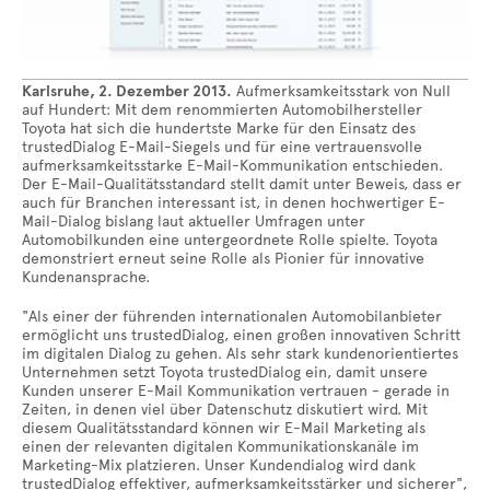
Karlsruhe, 2. Dezember 2013.
Aufmerksamkeitsstark von Null
auf Hundert: Mit dem renommierten Automobilhersteller
Toyota hat sich die hundertste Marke für den Einsatz des
trustedDialog E-Mail-Siegels und für eine vertrauensvolle
aufmerksamkeitsstarke E-Mail-Kommunikation entschieden.
Der E-Mail-Qualitätsstandard stellt damit unter Beweis, dass er
auch für Branchen interessant ist, in denen hochwertiger E-
Mail-Dialog bislang laut aktueller Umfragen unter
Automobilkunden eine untergeordnete Rolle spielte. Toyota
demonstriert erneut seine Rolle als Pionier für innovative
Kundenansprache.
"Als einer der führenden internationalen Automobilanbieter
ermöglicht uns trustedDialog, einen großen innovativen Schritt
im digitalen Dialog zu gehen. Als sehr stark kundenorientiertes
Unternehmen setzt Toyota trustedDialog ein, damit unsere
Kunden unserer E-Mail Kommunikation vertrauen - gerade in
Zeiten, in denen viel über Datenschutz diskutiert wird. Mit
diesem Qualitätsstandard können wir E-Mail Marketing als
einen der relevanten digitalen Kommunikationskanäle im
Marketing-Mix platzieren. Unser Kundendialog wird dank
trustedDialog effektiver, aufmerksamkeitsstärker und sicherer",