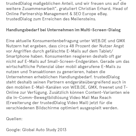
trustedDialog maßgeblichen Anteil, und wir freuen uns auf die
weitere Zusammenarbeit", gratuliert Christian Erhard, Head of
Online Partnership Management & SEO Europe eBay,
trustedDialog zum Erreichen des Meilensteins.
Handlungsbedarf bei Unternehmen im Multi-Screen-Dialog
Eine aktuelle Konsumentenbefragung unter WEB.DE und GMX
Nutzern hat ergeben, dass circa 48 Prozent der Nutzer Angst
vor Angriffen durch gefälschte E-Mails auf dem Tablet/
Smartphone haben. Konsumenten reagieren deshalb oft gar
nicht auf E-Mails auf Small-Screen-Endgeräten. Gerade um das
wirtschaftliche Potenzial über mobil abgerufene E-Mails zu
nutzen und Transaktionen zu generieren, haben die
Unternehmen erheblichen Handlungsbedarf. trustedDialog
steht deshalb seinen Partnern endgeräteübergreifend auch in
den mobilen E-Mail-Kanälen von WEB.DE, GMX, freenet und T-
Online zur Verfügung. Zusätzlich können Content-Varianten wie
die In-Comm-Bewegtbildlösung Video Mail Max Reach
(Erweiterung der trustedDialog Video Mail) jetzt für die
verschiedenen Bildschirme optimiert ausgespielt werden.
Quellen:
Google: Global Auto Study 2013