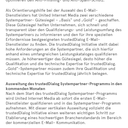
optimieren den Anti-Phishing- und Anti-Spam-Schutz.
Als Orientierungshilfe bei der Auswahl des E-Mail-
Dienstleisters hat United Internet Media zwei verschiedene
Systempartner- Gütesiegel – „Basis“ und „Gold“ – geschaffen.
Diese Gütesiegel helfen Unternehmen, sich schnell und
transparent über den Qualifizierungs- und Leistungsumfang des
Systempartners zu informieren und den für ihre speziellen
Erfordernisse bestgeeigneten trustedDialog E-Mail-
Dienstleister zu finden. Die trustedDialog Initiative stellt dabei
hohe Anforderungen an die Systempartner, die sich hierfür
anhand eines umfangreichen Leistungskataloges qualifizieren
müssen. Je höherwertiger das Gütesiegel, desto höher die
Qualifikation und die technische Expertise für trustedDialog.
„Gold“-Systempartner müssen zudem ihre Qualifikation und
technische Expertise für trustedDialog jährlich belegen.
Ausweitung des trustedDialog Systempartner-Programms in den
kommenden Monaten
Nach dem Start des trustedDialog Systempartner-Programms
wird United Internet Media ab sofort die ersten E-Mail-
Dienstleister qualifizieren und in das Systempartner-Programm
aufnehmen. Mit dieser vertikalen Ausweitung vollzieht die
trustedDialog Initiative einen weiteren wichtigen Schritt zur
Etablierung eines hochwertigen Branchenstandards im Bereich
der kommerziellen E-Mail- Kommunikation.