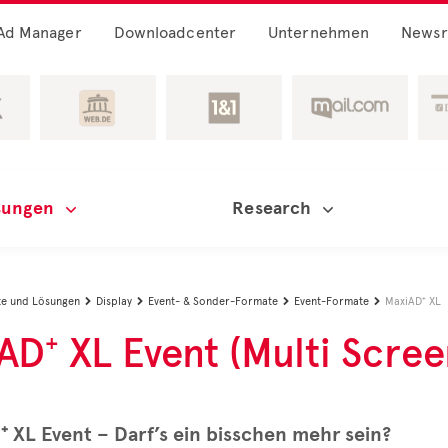
Ad Manager
Downloadcenter
Unternehmen
News
sungen
Research
e und Lösungen
Display
Event- & Sonder-Formate
Event-Formate
MaxiAD⁺ XL




AD⁺ XL Event (Multi Scree
 XL Event – Darf’s ein bisschen mehr sein?