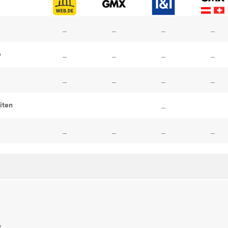
e
iten
e