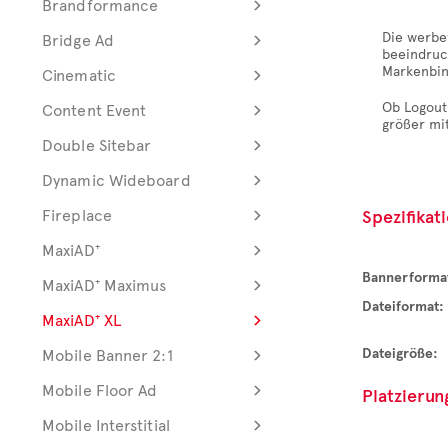
Brandformance
Die werbe
Bridge Ad
beeindruc
Markenbin
Cinematic
Ob Logout
Content Event
größer m
Double Sitebar
Dynamic Wideboard
Fireplace
Spezifikat
MaxiAD⁺
Bannerforma
MaxiAD⁺ Maximus
Dateiformat:
MaxiAD⁺ XL
Dateigröße:
Mobile Banner 2:1
Mobile Floor Ad
Platzierun
Mobile Interstitial