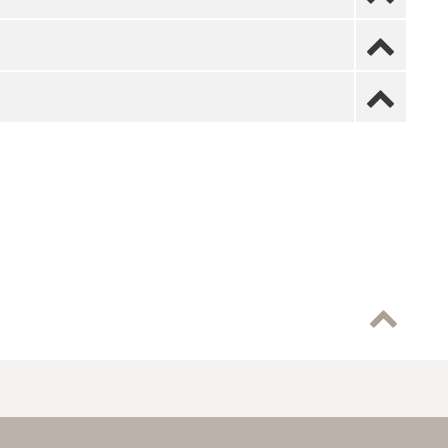


