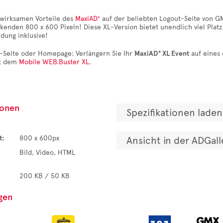
wirksamen Vorteile des
MaxiAD⁺
auf der beliebten Logout-Seite von G
kenden 800 x 600 Pixeln! Diese XL-Version bietet unendlich viel Plat
dung inklusive!
-Seite oder Homepage: Verlängern Sie Ihr
MaxiAD⁺ XL Event
auf eines
it dem
Mobile WEB.Buster XL
.
ionen
Spezifikationen laden
t:
800 x 600px
Ansicht in der ADGall
Bild, Video, HTML
200 KB / 50 KB
gen