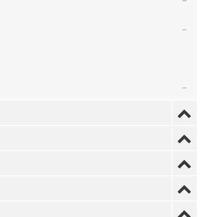




