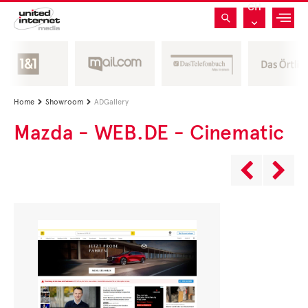
CH
Home
Showroom
ADGallery


Mazda - WEB.DE - Cinematic

