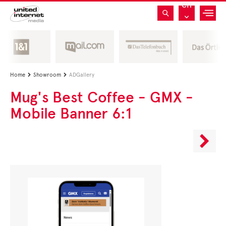
CH
Home
Showroom
ADGallery


Mug's Best Coffee - GMX -
Mobile Banner 6:1
