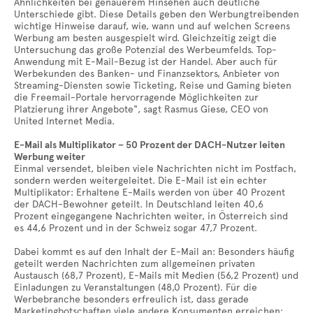
Ähnlichkeiten bei genauerem Hinsehen auch deutliche
Unterschiede gibt. Diese Details geben den Werbungtreibenden
wichtige Hinweise darauf, wie, wann und auf welchen Screens
Werbung am besten ausgespielt wird. Gleichzeitig zeigt die
Untersuchung das große Potenzial des Werbeumfelds. Top-
Anwendung mit E-Mail-Bezug ist der Handel. Aber auch für
Werbekunden des Banken- und Finanzsektors, Anbieter von
Streaming-Diensten sowie Ticketing, Reise und Gaming bieten
die Freemail-Portale hervorragende Möglichkeiten zur
Platzierung ihrer Angebote", sagt Rasmus Giese, CEO von
United Internet Media.
E-Mail als Multiplikator – 50 Prozent der DACH-Nutzer leiten
Werbung weiter
Einmal versendet, bleiben viele Nachrichten nicht im Postfach,
sondern werden weitergeleitet. Die E-Mail ist ein echter
Multiplikator: Erhaltene E-Mails werden von über 40 Prozent
der DACH-Bewohner geteilt. In Deutschland leiten 40,6
Prozent eingegangene Nachrichten weiter, in Österreich sind
es 44,6 Prozent und in der Schweiz sogar 47,7 Prozent.
Dabei kommt es auf den Inhalt der E-Mail an: Besonders häufig
geteilt werden Nachrichten zum allgemeinen privaten
Austausch (68,7 Prozent), E-Mails mit Medien (56,2 Prozent) und
Einladungen zu Veranstaltungen (48,0 Prozent). Für die
Werbebranche besonders erfreulich ist, dass gerade
Marketingbotschaften viele andere Konsumenten erreichen: