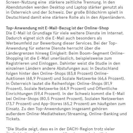
Screen-Nutzung eine stärkere zeitliche Trennung. In den
Abendstunden werden Desktop und Laptop stärker genutzt als
in Österreich und der Schweiz. Der große Bildschirm spielt in
Deutschland damit eine stärkere Rolle als in den Alpenländern.
Top-Anwendung mit E-Mail-Bezug ist der Online-Shop
Die E-Mail ist Grundlage für viele weitere Dienste im Internet.
Dadurch eignet sich die E-Mail auch besonders als
Werbeumfeld zur Bewerbung dieser Services. Bei der Top-
Anwendung für externe Dienste herrscht über die
Ländergrenzen hinweg Einigkeit: Beim Boom-Segment Online-
Shopping ist die E-Mail unerlässlich, beispielsweise zum
Registrieren und Einloggen. Dahinter weist die Studie in den
einzelnen Ländern andere Abstufungen aus: In Deutschland
folgen hinter den Online-Shops (83,8 Prozent) Online-
Auktionen (68,9 Prozent) und Soziale Netzwerke (66,6 Prozent).
In Österreich lautet die Reihenfolge: Online-Shops (81,9
Prozent), Soziale Netzwerke (64,9 Prozent) und Öffentliche
Einrichtungen (59,4 Prozent). In der Schweiz kommt die E-Mail
bei Online-Shops (80,5 Prozent Prozent), Sozialen Netzwerken
(73,7 Prozent) und App-Stores (65,2 Prozent) am häufigsten zum
Einsatz. Zu den Top-Anwendungen insgesamt gehören
außerdem Online-Mediatheken/Streaming, Online-Banking und
Tickets.
"Die Studie zeigt, dass es in der DACH-Region trotz vieler