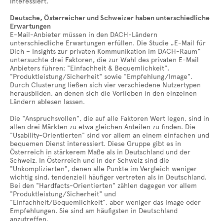
interessiert.
Deutsche, Österreicher und Schweizer haben unterschiedliche
Erwartungen
E-Mail-Anbieter müssen in den DACH-Ländern
unterschiedliche Erwartungen erfüllen. Die Studie „E-Mail für
Dich – Insights zur privaten Kommunikation im DACH-Raum“
untersuchte drei Faktoren, die zur Wahl des privaten E-Mail
Anbieters führen: "Einfachheit & Bequemlichkeit",
"Produktleistung/Sicherheit" sowie "Empfehlung/Image".
Durch Clusterung ließen sich vier verschiedene Nutzertypen
herausbilden, an denen sich die Vorlieben in den einzelnen
Ländern ablesen lassen.
Die "Anspruchsvollen", die auf alle Faktoren Wert legen, sind in
allen drei Märkten zu etwa gleichen Anteilen zu finden. Die
"Usability-Orientierten" sind vor allem an einem einfachen und
bequemen Dienst interessiert. Diese Gruppe gibt es in
Österreich in stärkerem Maße als in Deutschland und der
Schweiz. In Österreich und in der Schweiz sind die
"Unkomplizierten", denen alle Punkte im Vergleich weniger
wichtig sind, tendenziell häufiger vertreten als in Deutschland.
Bei den "Hardfacts-Orientierten" zählen dagegen vor allem
"Produktleistung/Sicherheit" und
"Einfachheit/Bequemlichkeit", aber weniger das Image oder
Empfehlungen. Sie sind am häufigsten in Deutschland
anzutreffen.