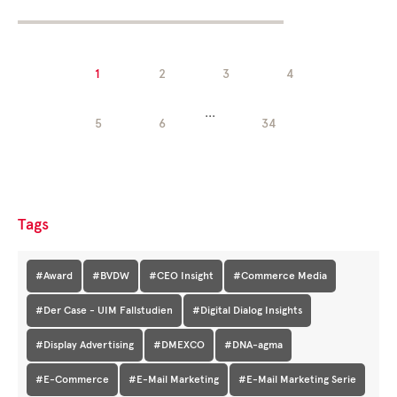
1
2
3
4
...
5
6
34
Tags
#Award
#BVDW
#CEO Insight
#Commerce Media
#Der Case - UIM Fallstudien
#Digital Dialog Insights
#Display Advertising
#DMEXCO
#DNA-agma
#E-Commerce
#E-Mail Marketing
#E-Mail Marketing Serie