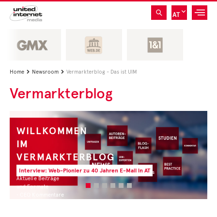
AT
Home
Newsroom
Vermarkterblog - Das ist UIM


Vermarkterblog
WILLKOMMEN
IM
VERMARKTERBLOG
Interview: Web-Pionier zu 40 Jahren E-Mail in AT
Aktuelle Beiträge
und Formate
• CEO Kommentare
• Experten Insights
• Studien und Best