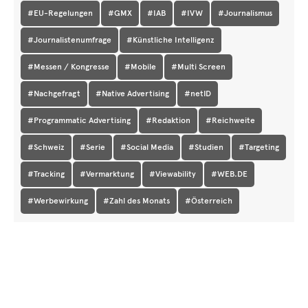
#EU-Regelungen
#GMX
#IAB
#IVW
#Journalismus
#Journalistenumfrage
#Künstliche Intelligenz
#Messen / Kongresse
#Mobile
#Multi Screen
#Nachgefragt
#Native Advertising
#netID
#Programmatic Advertising
#Redaktion
#Reichweite
#Schweiz
#Serie
#Social Media
#Studien
#Targeting
#Tracking
#Vermarktung
#Viewability
#WEB.DE
#Werbewirkung
#Zahl des Monats
#Österreich