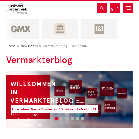
AT
Home
Newsroom
Vermarkterblog - Das ist UIM


Vermarkterblog
WILLKOMMEN
IM
VERMARKTERBLOG
Interview: Web-Pionier zu 40 Jahren E-Mail in AT
Aktuelle Beiträge
und Formate
• CEO Kommentare
• Experten Insights
• Studien und Best