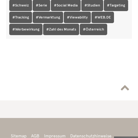
#Schweiz
#Serie
#Social Media
#Studien
#Targeting
#Tracking
#Vermarktung
#Viewability
#WEB.DE
#Werbewirkung
#Zahl des Monats
#Österreich

Sitemap
AGB
Impressum
Datenschutzhinweise