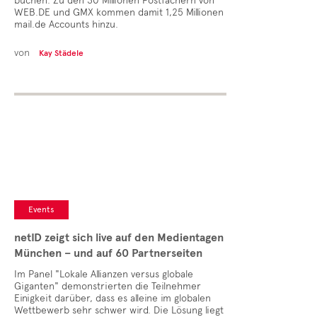
buchen. Zu den 30 Millionen Postfächern von
WEB.DE und GMX kommen damit 1,25 Millionen
mail.de Accounts hinzu.
von
Kay Städele
Events
netID zeigt sich live auf den Medientagen
München – und auf 60 Partnerseiten
Im Panel "Lokale Allianzen versus globale
Giganten" demonstrierten die Teilnehmer
Einigkeit darüber, dass es alleine im globalen
Wettbewerb sehr schwer wird. Die Lösung liegt