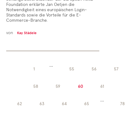
Foundation erklärte Jan Oetjen die
Notwendigkeit eines europäischen Login-
Standards sowie die Vorteile für die E-
Commerce-Branche.
von
Kay Städele
...
1
55
56
57
58
59
60
61
...
62
63
64
65
78