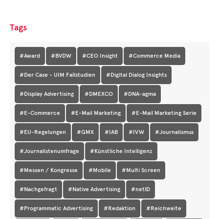
Tags
#Award
#BVDW
#CEO Insight
#Commerce Media
#Der Case - UIM Fallstudien
#Digital Dialog Insights
#Display Advertising
#DMEXCO
#DNA-agma
#E-Commerce
#E-Mail Marketing
#E-Mail Marketing Serie
#EU-Regelungen
#GMX
#IAB
#IVW
#Journalismus
#Journalistenumfrage
#Künstliche Intelligenz
#Messen / Kongresse
#Mobile
#Multi Screen
#Nachgefragt
#Native Advertising
#netID
#Programmatic Advertising
#Redaktion
#Reichweite