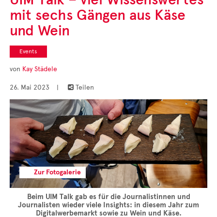
Cases
mit sechs Gängen aus Käse
• Themen-Serien
• Kurzinterviews
und Wein
Events
von
Kay Städele
26. Mai 2023
|
Teilen

Zur Fotogalerie
Beim UIM Talk gab es für die Journalistinnen und
Journalisten wieder viele Insights: in diesem Jahr zum
Digitalwerbemarkt sowie zu Wein und Käse.