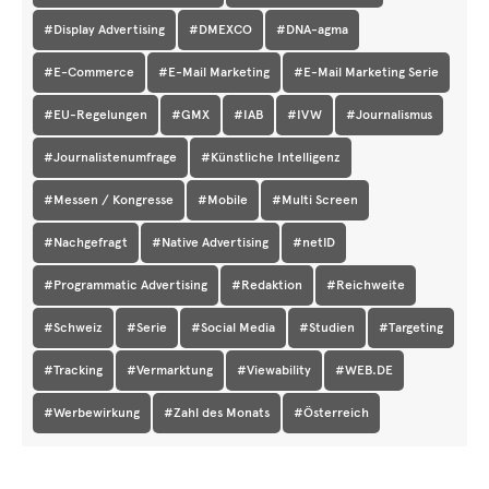
#Display Advertising
#DMEXCO
#DNA-agma
#E-Commerce
#E-Mail Marketing
#E-Mail Marketing Serie
#EU-Regelungen
#GMX
#IAB
#IVW
#Journalismus
#Journalistenumfrage
#Künstliche Intelligenz
#Messen / Kongresse
#Mobile
#Multi Screen
#Nachgefragt
#Native Advertising
#netID
#Programmatic Advertising
#Redaktion
#Reichweite
#Schweiz
#Serie
#Social Media
#Studien
#Targeting
#Tracking
#Vermarktung
#Viewability
#WEB.DE
#Werbewirkung
#Zahl des Monats
#Österreich