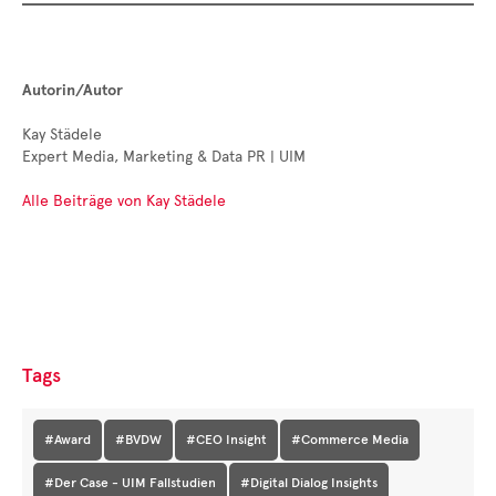
Autorin/Autor
Kay Städele
Expert Media, Marketing & Data PR | UIM
Alle Beiträge von Kay Städele
Tags
#Award
#BVDW
#CEO Insight
#Commerce Media
#Der Case - UIM Fallstudien
#Digital Dialog Insights