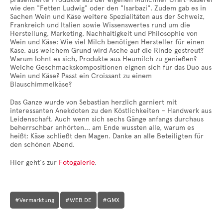
wie den "Fetten Ludwig" oder den "Isarbazi". Zudem gab es in
Sachen Wein und Käse weitere Spezialitäten aus der Schweiz,
Frankreich und Italien sowie Wissenswertes rund um die
Herstellung, Marketing, Nachhaltigkeit und Philosophie von
Wein und Käse: Wie viel Milch benötigen Hersteller für einen
Käse, aus welchem Grund wird Asche auf die Rinde gestreut?
Warum lohnt es sich, Produkte aus Heumilch zu genießen?
Welche Geschmackskompositionen eignen sich für das Duo aus
Wein und Käse? Passt ein Croissant zu einem
Blauschimmelkäse?
Das Ganze wurde von Sebastian herzlich garniert mit
interessanten Anekdoten zu den Köstlichkeiten – Handwerk aus
Leidenschaft. Auch wenn sich sechs Gänge anfangs durchaus
beherrschbar anhörten... am Ende wussten alle, warum es
heißt: Käse schließt den Magen. Danke an alle Beteiligten für
den schönen Abend.
Hier geht's zur
Fotogalerie
.
#Vermarktung
#WEB.DE
#GMX