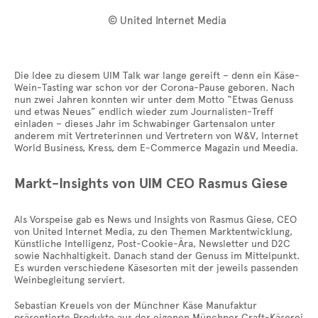
© United Internet Media
Die Idee zu diesem UIM Talk war lange gereift – denn ein Käse-
Wein-Tasting war schon vor der Corona-Pause geboren. Nach
nun zwei Jahren konnten wir unter dem Motto “Etwas Genuss
und etwas Neues” endlich wieder zum Journalisten-Treff
einladen – dieses Jahr im Schwabinger Gartensalon unter
anderem mit Vertreterinnen und Vertretern von W&V, Internet
World Business, Kress, dem E-Commerce Magazin und Meedia.
Markt-Insights von UIM CEO Rasmus Giese
Als Vorspeise gab es News und Insights von Rasmus Giese, CEO
von United Internet Media, zu den Themen Marktentwicklung,
Künstliche Intelligenz, Post-Cookie-Ära, Newsletter und D2C
sowie Nachhaltigkeit. Danach stand der Genuss im Mittelpunkt.
Es wurden verschiedene Käsesorten mit der jeweils passenden
Weinbegleitung serviert.
Sebastian Kreuels von der Münchner Käse Manufaktur
präsentierte Produkte aus der eigenen Münchner Craft-Käserei