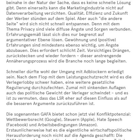
beinahe in der Natur der Sache, dass es keine schnelle Lösung
gibt. Denn einerseits kann die Marketingindustrie nicht auf
Datenverarbeitung verzichten. Qualität, Effizienz und Zukunft
der Werber stünden auf dem Spiel. Aber auch "die andere
Seite" wird sich nicht schnell entspannen. Denn mit dem
Thema Privacy sind viele diffuse Ängste und Sorgen verbunden.
Erfahrungsgemäß lässt sich dies nur begrenzt auf
argumentativer Ebene lösen. Gewöhnung und (positive)
Erfahrungen sind mindestens ebenso wichtig, um Ängste
abzubauen. Dies erfordert schlicht Zeit. Vorsichtiges Drängen,
zurückstecken und wieder fordern - dieser anstrengende
Annäherungsprozess wird die Branche noch lange begleiten.
Schneller dürfte wohl der Umgang mit Adblockern erledigt
sein. Nach dem Flop mit dem Leistungsschutzrecht wird es die
Verlegerlobby schwer haben, eine weitere gesetzliche
Regulierung durchzufechten. Zumal mit sinkenden Auflagen
auch das politische Gewicht der Verleger schwindet - und es
ist zu vermuten, dass das LSR eher auf diesen Einfluss als auf
die besseren Argumente zurückzuführen ist.
Die sogenannten GAFA bietet schon jetzt viel Konfliktpotenzial:
Wettbewerbsrecht (Google), Steuern (Apple), Hate Speech
(Facebook) und Arbeitsbedingungen (Amazon).
Erstaunlicherweise hat es die eigentliche wirtschaftspolitische
Herausforderung noch nicht auf die Agenda geschafft: Die