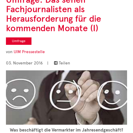
Cases
Fachjournalisten als
• Themen-Serien
• Kurzinterviews
Herausforderung für die
kommenden Monate (I)
Umfrage
von
UIM Pressestelle
03. November 2016
|
Teilen

Was beschäftigt die Vermarkter im Jahresendgeschäft?