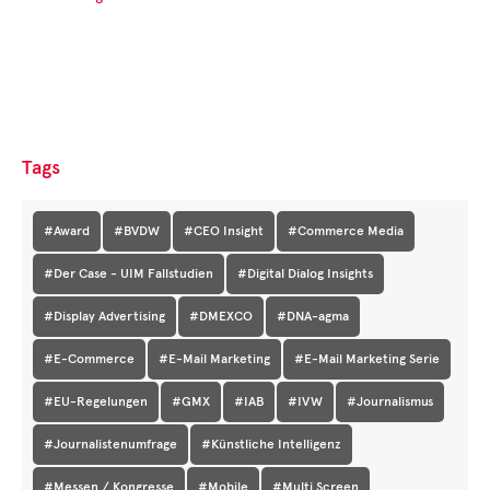
Tags
#Award
#BVDW
#CEO Insight
#Commerce Media
#Der Case - UIM Fallstudien
#Digital Dialog Insights
#Display Advertising
#DMEXCO
#DNA-agma
#E-Commerce
#E-Mail Marketing
#E-Mail Marketing Serie
#EU-Regelungen
#GMX
#IAB
#IVW
#Journalismus
#Journalistenumfrage
#Künstliche Intelligenz
#Messen / Kongresse
#Mobile
#Multi Screen