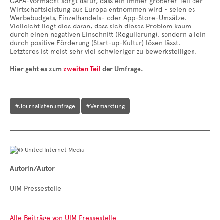
GAFA-Vormacht sorgt dafür, dass ein immer größerer Teil der
Wirtschaftsleistung aus Europa entnommen wird - seien es
Werbebudgets, Einzelhandels- oder App-Store-Umsätze.
Vielleicht liegt dies daran, dass sich dieses Problem kaum
durch einen negativen Einschnitt (Regulierung), sondern allein
durch positive Förderung (Start-up-Kultur) lösen lässt.
Letzteres ist meist sehr viel schwieriger zu bewerkstelligen.
Hier geht es zum
zweiten Teil
der Umfrage.
#Journalistenumfrage
#Vermarktung
Autorin/Autor
UIM Pressestelle
Alle Beiträge von UIM Pressestelle