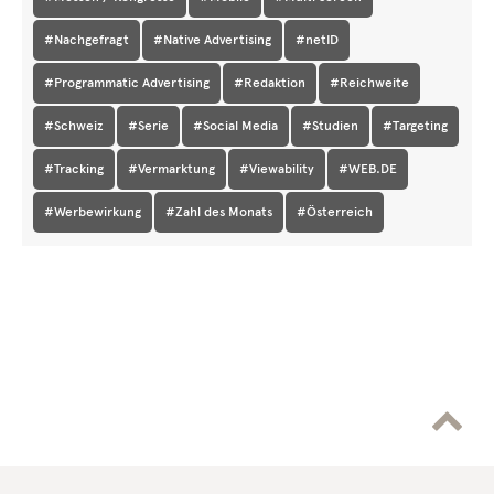
#Nachgefragt
#Native Advertising
#netID
#Programmatic Advertising
#Redaktion
#Reichweite
#Schweiz
#Serie
#Social Media
#Studien
#Targeting
#Tracking
#Vermarktung
#Viewability
#WEB.DE
#Werbewirkung
#Zahl des Monats
#Österreich
