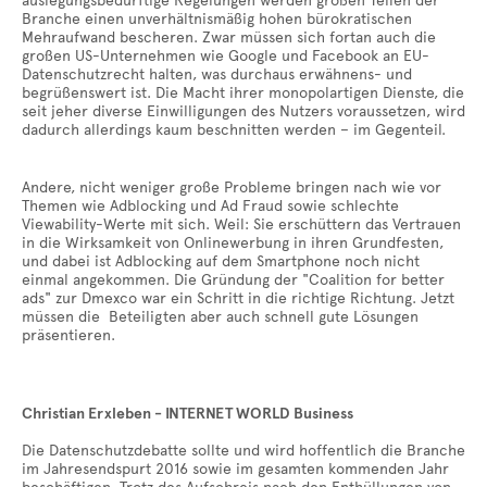
auslegungsbedürftige Regelungen werden großen Teilen der
Branche einen unverhältnismäßig hohen bürokratischen
Mehraufwand bescheren. Zwar müssen sich fortan auch die
großen US-Unternehmen wie Google und Facebook an EU-
Datenschutzrecht halten, was durchaus erwähnens- und
begrüßenswert ist. Die Macht ihrer monopolartigen Dienste, die
seit jeher diverse Einwilligungen des Nutzers voraussetzen, wird
dadurch allerdings kaum beschnitten werden – im Gegenteil.
Andere, nicht weniger große Probleme bringen nach wie vor
Themen wie Adblocking und Ad Fraud sowie schlechte
Viewability-Werte mit sich. Weil: Sie erschüttern das Vertrauen
in die Wirksamkeit von Onlinewerbung in ihren Grundfesten,
und dabei ist Adblocking auf dem Smartphone noch nicht
einmal angekommen. Die Gründung der "Coalition for better
ads" zur Dmexco war ein Schritt in die richtige Richtung. Jetzt
müssen die Beteiligten aber auch schnell gute Lösungen
präsentieren.
Christian Erxleben - INTERNET WORLD Business
Die Datenschutzdebatte sollte und wird hoffentlich die Branche
im Jahresendspurt 2016 sowie im gesamten kommenden Jahr