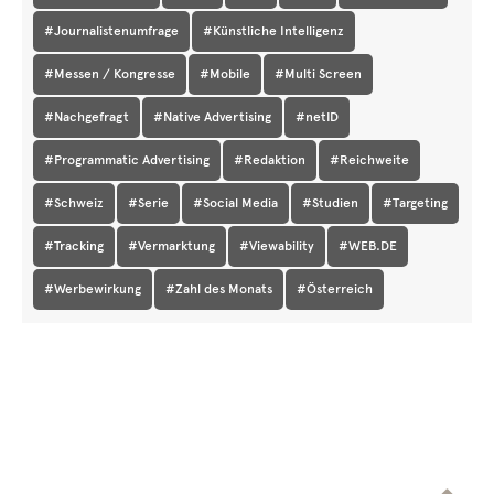
#Journalistenumfrage
#Künstliche Intelligenz
#Messen / Kongresse
#Mobile
#Multi Screen
#Nachgefragt
#Native Advertising
#netID
#Programmatic Advertising
#Redaktion
#Reichweite
#Schweiz
#Serie
#Social Media
#Studien
#Targeting
#Tracking
#Vermarktung
#Viewability
#WEB.DE
#Werbewirkung
#Zahl des Monats
#Österreich