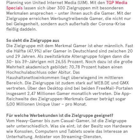
Planning von United Internet Media (UIM). Mit den
TGP Media
Specials
lassen sich über 300 Zielgruppen mit besonderen
Merkmalen ansprechen – unter ihnen auch die Gamer. Mit der
Zielgruppe erreichen Werbungtreibende Gamer, die nicht nur
bei Gelegenheit, sondern auch außerhalb der Corona-Krise
fleißig daddeln.
So sieht die Zielgruppe aus
Die Zielgruppe mit dem Merkmal Gamer ist eher männlich. Fast
die Hälfte (47,9%) aller Gamer in Deutschland sind zwischen 20
und 29 Jahren. Als zweitstärkste Altersgruppe folgen dann die
30- bis 39-Jährigen mit 26,55 Prozent. Noch dazu ist die große
Mehrheit akademisch gebildet: 70,78 Prozent haben einen
Hochschulabschluss oder Abitur. Das
Haushaltsnettoeinkommen liegt überwiegend im mittleren
Bereich. Die Zielgruppe ist zudem stark auf WEB.DE und GMX
vertreten. Über den Desktop sind bei beiden FreeMail-Portalen
insgesamt 2,47 Millionen Gamer monatlich vertreten. Die App-
Reichweite des Zielgruppen-Merkmals Gamer beträgt sogar
5,00 Millionen Unique User – pro Monat.
Für welche Werbekunden ist die Zielgruppe geeignet?
Vom Heavy-Gamer bis zum Casual-Gamer, ist die Zielgruppe
sehr unterschiedlich. Was sie eint, ist der Besitz von Hardware
wie Konsolen, Computern und Tablets sowie das Interesse an
Unterhaltung. Anbieter von Streaming-Diensten,