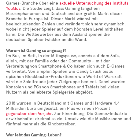
Games-Branche über eine
aktuelle Untersuchung des Instituts
YouGov
. Die Studie zeigt, dass Gaming längst ein
Massenphänomen und Deutschland der größte Markt dieser
Branche in Europa ist. Dieser Markt wächst mit
beeindruckenden Zahlen und verändert sich sehr dynamisch,
wobei nicht jeder Spieler auf dem höchsten Level mithalten
kann. Die Wettbewerber aus dem Ausland spielen die
deutschen Spieleentwickler an die Wand.
Warum ist Gaming so angesagt?
Im Bus, im Bett, in der Mittagspause, abends auf dem Sofa,
allein, mit der Familie oder der Community – mit der
Verbreitung von Smartphone & Co haben sich auch E-Games
verbreitet. Von simplen Spielen wie Candy Crush bis zu
epischen Blockbuster-Produktionen wie World of Warcraft
wird die Spielfreude jeder Zielgruppe bedient. Dabei wurden
Konsolen und PCs von Smartphones und Tablets bei vielen
Nutzern als beliebteste Spielgeräte abgelöst.
2018 wurden in Deutschland mit Games und Hardware 4,4
Milliarden Euro umgesetzt, ein Plus von neun Prozent
gegenüber dem Vorjahr
. Zur Einordnung: Die Games-Industrie
erwirtschaftet dreimal so viel Umsatz wie die Musikbranche und
fünfmal mehr als die Kinobetreiber.
Wer lebt das Gaming-Leben?