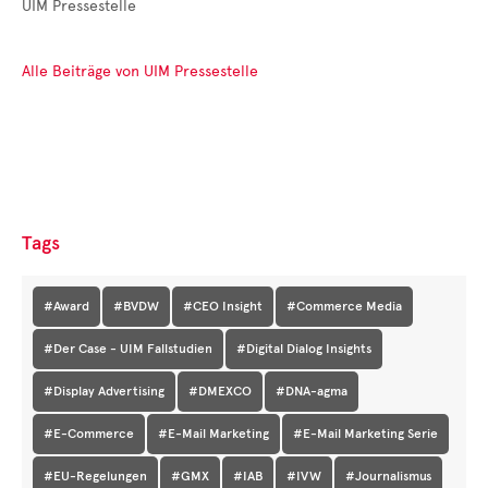
UIM Pressestelle
Alle Beiträge von UIM Pressestelle
Tags
#Award
#BVDW
#CEO Insight
#Commerce Media
#Der Case - UIM Fallstudien
#Digital Dialog Insights
#Display Advertising
#DMEXCO
#DNA-agma
#E-Commerce
#E-Mail Marketing
#E-Mail Marketing Serie
#EU-Regelungen
#GMX
#IAB
#IVW
#Journalismus