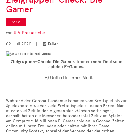
Cases
Gamer
• Themen-Serien
• Kurzinterviews
Serie
von
UIM Pressestelle
02. Juli 2020
|
Teilen

Zielgruppen-Check: Die Gamer. Immer mehr Deutsche
spielen E-Games.
© United Internet Media
Während der Corona-Pandemie kommen vom Brettspiel bis zur
Spielekonsole wieder viele Freizeitspiele zu neuen Ehren. Man
musste viel Zeit in den eigenen vier Wänden verbringen,
deshalb hatten die Menschen besonders viel Zeit zum Spielen
am Computer: 18 Millionen E-Gamer spielen in Corona-Zeiten
online mit ihren Freunden oder halten mit ihrer Game-
Community Kontakt, schreibt der Verband der deutschen