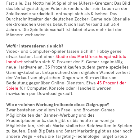
Fast alle. Das Motto heißt Spiel ohne (Alters)-Grenzen: Das Bild
des bleichgesichtigen Pubertierenden, der sein Leben an der
Spielkonsole verdaddelt, entpuppt sich als Klischee. Das
Durchschnittsalter der deutschen Zocker-Gemeinde über alle
elektronischen Genres beläuft sich laut Verband auf 36,4
Jahren. Die Spielleidenschaft ist dabei etwas mehr bei den
Männern vorhanden.
Wofür interessieren sie sich?
Video- und Computer-Spieler lassen sich ihr Hobby gerne
etwas kosten. Laut einer
Studie des Marktforschungsinstituts
Innofact
schaffen sich 31 Prozent der E-Gamer regelmäßig
neue Hardware an. 33 Prozent kaufen zudem gerne spezielles
Gaming-Zubehör. Entsprechend dem digitalen Wandel verliert
der Verkauf von physischen Dingen wie Blu-ray Discs an
Bedeutung gegenüber Online-Diensten. Etwa
45 Prozent der
Spiele
für Computer, Konsole oder Handheld werden
inzwischen per Download gekauft.
Wie erreichen Werbungtreibende diese Zielgruppe?
Zwar bestehen vor allem in Free- und Browser-Games
Möglichkeiten der Banner-Werbung und des
Productplacements, doch gibt es bis heute nur wenige
Möglichkeiten, sich als Marke skalierbar Reichweiten in Spielen
zu kaufen. Dank Big Data und Smart Marketing gibt es aber noch
andere Wege – etwa die Targeting-Technologie Target Group