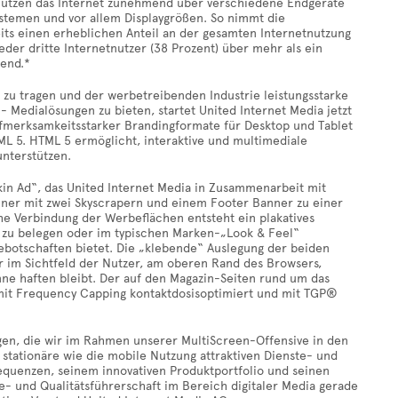
nutzen das Internet zunehmend über verschiedene Endgeräte
stemen und vor allem Displaygrößen. So nimmt die
its einen erheblichen Anteil an der gesamten Internetnutzung
jeder dritte Internetnutzer (38 Prozent) über mehr als ein
gend.*
zu tragen und der werbetreibenden Industrie leistungsstarke
 Medialösungen zu bieten, startet United Internet Media jetzt
ufmerksamkeitsstarker Brandingformate für Desktop und Tablet
ML 5. HTML 5 ermöglicht, interaktive und multimediale
unterstützen.
kin Ad“, das United Internet Media in Zusammenarbeit mit
ner mit zwei Skyscrapern und einem Footer Banner zu einer
he Verbindung der Werbeflächen entsteht ein plakatives
ik zu belegen oder im typischen Marken-„Look & Feel“
botschaften bietet. Die „klebende“ Auslegung der beiden
r im Sichtfeld der Nutzer, am oberen Rand des Browsers,
ne haften bleibt. Der auf den Magazin-Seiten rund um das
 mit Frequency Capping kontaktdosisoptimiert und mit TGP®
ngen, die wir im Rahmen unserer MultiScreen-Offensive in den
tationäre wie die mobile Nutzung attraktiven Dienste- und
equenzen, seinem innovativen Produktportfolio und seinen
- und Qualitätsführerschaft im Bereich digitaler Media gerade