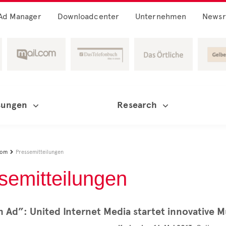
Ad Manager
Downloadcenter
Unternehmen
News
sungen
Research
oom
Pressemitteilungen

semitteilungen
n Ad”: United Internet Media startet innovative