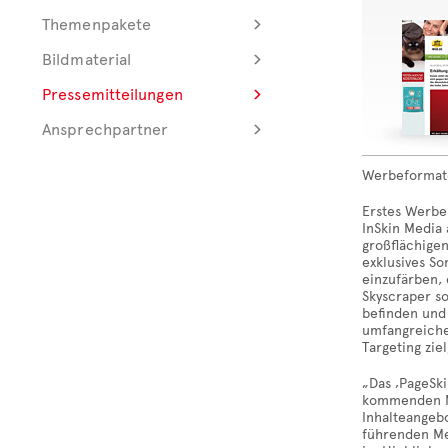
Themenpakete
Bildmaterial
Pressemitteilungen
Ansprechpartner
Werbeformate 
Erstes Werbe
InSkin Media
großflächige
exklusives So
einzufärben,
Skyscraper s
befinden und
umfangreiche
Targeting zi
„Das ‚PageSki
kommenden Mo
Inhalteangeb
führenden Me