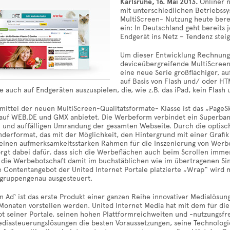
Karlsruhe, 16. Mai 2013.
Onliner 
mit unterschiedlichen Betriebssy
MultiScreen- Nutzung heute bere
ein: In Deutschland geht bereits 
Endgerät ins Netz – Tendenz stei
Um dieser Entwicklung Rechnung 
deviceübergreifende MultiScreen-
eine neue Serie großflächiger, a
auf Basis von Flash und/ oder HT
auch auf Endgeräten auszuspielen, die, wie z.B. das iPad, kein Flash 
mittel der neuen MultiScreen-Qualitätsformate- Klasse ist das „PageS
 auf WEB.DE und GMX anbietet. Die Werbeform verbindet ein Superban
n und auffälligen Umrandung der gesamten Webseite. Durch die optisc
nderformat, das mit der Möglichkeit, den Hintergrund mit einer Graf
 einen aufmerksamkeitsstarken Rahmen für die Inszenierung von Werbe
orgt dabei dafür, dass sich die Werbeflächen auch beim Scrollen imme
 die Werbebotschaft damit im buchstäblichen wie im übertragenen Sin
 Contentangebot der United Internet Portale platzierte „Wrap“ wird
elgruppengenau ausgesteuert.
n Ad‘ ist das erste Produkt einer ganzen Reihe innovativer Medialösu
naten vorstellen werden. United Internet Media hat mit dem für die s
ot seiner Portale, seinen hohen Plattformreichweiten und -nutzungsfr
diasteuerungslösungen die besten Voraussetzungen, seine Technologie