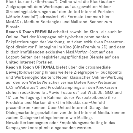
Block buster („FilmFocus“). Online wird die Blockbuster-
Zielgruppemit dem Werbespot auf ausgewählten Video-
Streamingplatzierungen auf den United Internet Portalen
(„Movie Special“) adressiert. Als Formate kommen hier
MaxiAD+, Medium Rectangles und Mailsend-Banner zum
Einsatz.
Reach & Touch PREMIUM
arbeitet sowohl im Kino- als auch im
Online-Part der Kampagne mit typischen prominenten
Eckplatzierungen der Werbung: mit dem exklusiven Presenter-
Spot direkt vor Filmbeginn im Kino (CinePremium 2D) und dem
bildschirmfüllenden exklusiven Maxi
Motion
-Spot auf den
Logout-Seiten der registrierungspflichtigen Dienste auf den
United Internet Portalen.
Reach & Touch OPTIONAL
bietet über die crossmediale
Bewegtbildwerbung hinaus weitere Zielgruppen-Touchpoints
und Werbemöglichkeiten: Neben klassischer Online-Werbung
auf den von WerbeWeischer vermarkteten Kino-Webseiten
(„CineWebsites“) und Produktsamplings an den Kinokassen
stehen redaktionelle „Movie Features“ auf WEB.DE, GMX und
1&1 zur Verfügung, im Rahmen derer Werbetreibende ihre
Produkte und Marken direkt im Blockbuster-Umfeld
präsentieren können. Über United Internet Dialog, den
Dialogmarketingspezialisten von United Internet Media, können
zudem Dialogmarketingelemente wie Mailings,
Newsletterkampagnen oder Empfehlungsmarketing in das
Kampagnenkonzept mit eingebunden werden.