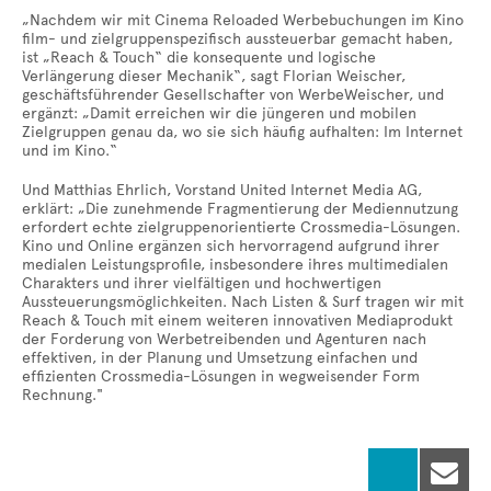
„Nachdem wir mit Cinema Reloaded Werbebuchungen im Kino
film- und zielgruppenspezifisch aussteuerbar gemacht haben,
ist „Reach & Touch“ die konsequente und logische
Verlängerung dieser Mechanik“, sagt Florian Weischer,
geschäftsführender Gesellschafter von WerbeWeischer, und
ergänzt: „Damit erreichen wir die jüngeren und mobilen
Zielgruppen genau da, wo sie sich häufig aufhalten: Im Internet
und im Kino.“
Und Matthias Ehrlich, Vorstand United Internet Media AG,
erklärt: „Die zunehmende Fragmentierung der Mediennutzung
erfordert echte zielgruppenorientierte Crossmedia-Lösungen.
Kino und Online ergänzen sich hervorragend aufgrund ihrer
medialen Leistungsprofile, insbesondere ihres multimedialen
Charakters und ihrer vielfältigen und hochwertigen
Aussteuerungsmöglichkeiten. Nach Listen & Surf tragen wir mit
Reach & Touch mit einem weiteren innovativen Mediaprodukt
der Forderung von Werbetreibenden und Agenturen nach
effektiven, in der Planung und Umsetzung einfachen und
effizienten Crossmedia-Lösungen in wegweisender Form
Rechnung."
