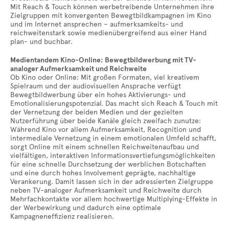
Mit Reach & Touch können werbetreibende Unternehmen ihre
Zielgruppen mit konvergenten Bewegtbildkampagnen im Kino
und im Internet ansprechen – aufmerksamkeits- und
reichweitenstark sowie medienübergreifend aus einer Hand
plan- und buchbar.
Medientandem Kino-Online: Bewegtbildwerbung mit TV-
analoger Aufmerksamkeit und Reichweite
Ob Kino oder Online: Mit großen Formaten, viel kreativem
Spielraum und der audiovisuellen Ansprache verfügt
Bewegtbildwerbung über ein hohes Aktivierungs- und
Emotionalisierungspotenzial. Das macht sich Reach & Touch mit
der Vernetzung der beiden Medien und der gezielten
Nutzerführung über beide Kanäle gleich zweifach zunutze:
Während Kino vor allem Aufmerksamkeit, Recognition und
intermediale Vernetzung in einem emotionalen Umfeld schafft,
sorgt Online mit einem schnellen Reichweitenaufbau und
vielfältigen, interaktiven Informationsvertiefungsmöglichkeiten
für eine schnelle Durchsetzung der werblichen Botschaften
und eine durch hohes Involvement geprägte, nachhaltige
Verankerung. Damit lassen sich in der adressierten Zielgruppe
neben TV-analoger Aufmerksamkeit und Reichweite durch
Mehrfachkontakte vor allem hochwertige Multiplying-Effekte in
der Werbewirkung und dadurch eine optimale
Kampagneneffizienz realisieren.