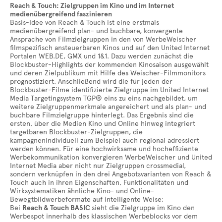
Reach & Touch: Zielgruppen im Kino und im Internet
medienübergreifend faszinieren
Basis-Idee von Reach & Touch ist eine erstmals
medienübergreifend plan- und buchbare, konvergente
Ansprache von Filmzielgruppen in den von WerbeWeischer
filmspezifisch ansteuerbaren Kinos und auf den United Internet
Portalen WEB.DE, GMX und 1&1. Dazu werden zunächst die
Blockbuster-Highlights der kommenden Kinosaison ausgewählt
und deren Zielpublikum mit Hilfe des Weischer-Filmmonitors
prognostiziert. Anschließend wird die für jeden der
Blockbuster-Filme identifizierte Zielgruppe im United Internet
Media Targetingsystem TGP® eins zu eins nachgebildet, um
weitere Zielgruppenmerkmale angereichert und als plan- und
buchbare Filmzielgruppe hinterlegt. Das Ergebnis sind die
ersten, über die Medien Kino und Online hinweg integriert
targetbaren Blockbuster-Zielgruppen, die
kampagnenindividuell zum Beispiel auch regional adressiert
werden können. Für eine hochwirksame und hocheffiziente
Werbekommunikation konvergieren WerbeWeischer und United
Internet Media aber nicht nur Zielgruppen crossmedial,
sondern verknüpfen in den drei Angebotsvarianten von Reach &
Touch auch in ihren Eigenschaften, Funktionalitäten und
Wirksystematiken ähnliche Kino- und Online-
Bewegtbildwerbeformate auf intelligente Weise:
Bei
Reach & Touch BASIC
sieht die Zielgruppe im Kino den
Werbespot innerhalb des klassischen Werbeblocks vor dem