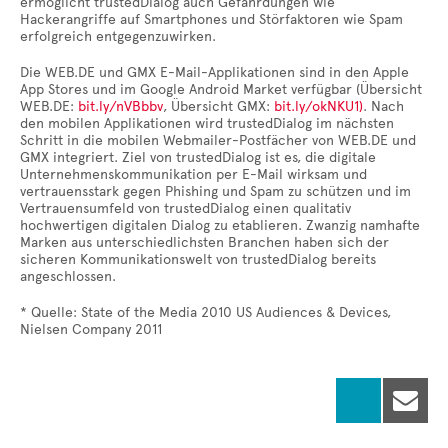
ermöglicht trustedDialog auch Gefährdungen wie
Hackerangriffe auf Smartphones und Störfaktoren wie Spam
erfolgreich entgegenzuwirken.
Die WEB.DE und GMX E-Mail-Applikationen sind in den Apple
App Stores und im Google Android Market verfügbar (Übersicht
WEB.DE:
bit.ly/nVBbbv
, Übersicht GMX:
bit.ly/okNKU1)
. Nach
den mobilen Applikationen wird trustedDialog im nächsten
Schritt in die mobilen Webmailer-Postfächer von WEB.DE und
GMX integriert. Ziel von trustedDialog ist es, die digitale
Unternehmenskommunikation per E-Mail wirksam und
vertrauensstark gegen Phishing und Spam zu schützen und im
Vertrauensumfeld von trustedDialog einen qualitativ
hochwertigen digitalen Dialog zu etablieren. Zwanzig namhafte
Marken aus unterschiedlichsten Branchen haben sich der
sicheren Kommunikationswelt von trustedDialog bereits
angeschlossen.
* Quelle: State of the Media 2010 US Audiences & Devices,
Nielsen Company 2011
