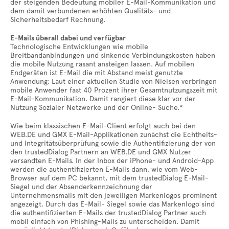
der steigenden Bedeutung mobiler E-Mail-Kommunikation und
dem damit verbundenen erhöhten Qualitäts- und
Sicherheitsbedarf Rechnung.
E-Mails überall dabei und verfügbar
Technologische Entwicklungen wie mobile
Breitbandanbindungen und sinkende Verbindungskosten haben
die mobile Nutzung rasant ansteigen lassen. Auf mobilen
Endgeräten ist E-Mail die mit Abstand meist genutzte
Anwendung: Laut einer aktuellen Studie von Nielsen verbringen
mobile Anwender fast 40 Prozent ihrer Gesamtnutzungszeit mit
E-Mail-Kommunikation. Damit rangiert diese klar vor der
Nutzung Sozialer Netzwerke und der Online- Suche.*
Wie beim klassischen E-Mail-Client erfolgt auch bei den
WEB.DE und GMX E-Mail-Applikationen zunächst die Echtheits-
und Integritätsüberprüfung sowie die Authentifizierung der von
den trustedDialog Partnern an WEB.DE und GMX Nutzer
versandten E-Mails. In der Inbox der iPhone- und Android-App
werden die authentifizierten E-Mails dann, wie vom Web-
Browser auf dem PC bekannt, mit dem trustedDialog E-Mail-
Siegel und der Absenderkennzeichnung der
Unternehmensmails mit den jeweiligen Markenlogos prominent
angezeigt. Durch das E-Mail- Siegel sowie das Markenlogo sind
die authentifizierten E-Mails der trustedDialog Partner auch
mobil einfach von Phishing-Mails zu unterscheiden. Damit