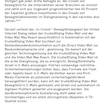
Stuttgart gab jeder dritte Befragte an, der Einsatz von
Bewegtbild für die Unternehmen seiner Branchen sei sinnvoll
und zahle sich aus. Insgesamt prognostizierten fast 60 Prozent
der Experten größere Investitionen in den Einsatz von
Bewegtbildelementen im Dialogmarketing in den nächsten drei
Jahren.***
Derzeit umfasst das „In-Comm“-Bewegtbildangebot bei United
Internet Dialog neben der trustedDialog Video Mail und der
Video Mail Max Reach (ausschließlich in Kombination mit der
trustedDialog Video Mail buchbar) zur
Bestandskundenkommunikation auch die Direct Video Mail zur
Neukundenansprache und - gewinnung. Sie basiert auf der
gleichen Technologielösung wie die trustedDialog Video Mail
und die Video Mail Max Reach. Die trustedDialog Video Mail ist
die erste Dialoglösung, die es ermöglicht, Bewegtbildinhalte
direkt in E-Mails anzuzeigen. Führten notwendige restriktive
Sicherheitseinstellungen bisher dazu, dass Formate wie Flash
oder Applets kaum in E-Mails darstellbar waren und Rich-
Media-Elemente als potenziell sicherheitsgefährdend
herausgefiltert wurden, kann mit der trustedDialog Video Mail
Bewegtbild in E-Mails gestreamt und direkt und automatisch im
digitalen Postfach gestartet und ausgespielt werden. Die
bandbreitenoptimierte Auslieferung stellt dabei ein
hochwertiges und vor allem störungsfreies Abspielen in TV-
Qualität sicher.