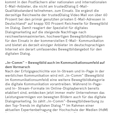
kommt in den Postfächern aller nationalen und internationalen
E-Mail-Anbieter, die nicht am trustedDialog E-Mail-
Qualitätsstandard teilnehmen, zum Einsatz. Sie ergänzt die
derzeitige Reichweite der trustedDialog Video Mail von über 60
Prozent bei den primär genutzten privaten E-Mail-Adressen in
Deutschland* auf knapp 100 Prozent Reichweite für Bewegtbild
im Dialog. Damit reagiert der Spezialist für digitales
Dialogmarketing auf die steigende Nachfrage nach
reichweitenmaximierten, hochwertigen Bewegtbildlösungen
für den Einsatz in der kommerziellen E-Mail- Kommunikation
und bietet als derzeit einziger Anbieter im deutschsprachigen
Internet ein derart umfassendes Bewegtbildangebot für den
digitalen Dialog.
„In-Comm“ – Bewegtbild auch im Kommunikationsumfeld auf
dem Vormarsch
Nach der Erfolgsgeschichte von In-Stream und In-Page in der
werblichen Kommunikation wird mit „In-Comm“ (Bewegtbild
im Kommunikationsumfeld) eine weitere Bewegtbildkategorie
die digitale Kommunikation vorantreiben. Während In-Page-
und In- Stream-Formate im Online-Displaybereich bereits
etabliert sind, entdecken jetzt immer mehr Unternehmen das
Leistungsvermögen von bewegten Bildern auch für das digitale
Dialogmarketing. So zählt „In-Comm“-Bewegtbildwerbung zu
den Top-Trends im digitalen Dialog.** Im Rahmen einer
aktuellen Expertenbefragung der Hochschule der Medien (HdM)