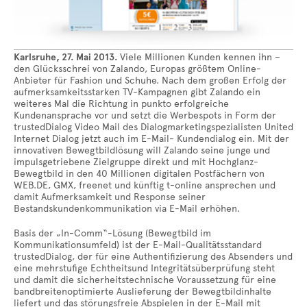
Karlsruhe, 27. Mai 2013.
Viele Millionen Kunden kennen ihn –
den Glücksschrei von Zalando, Europas größtem Online-
Anbieter für Fashion und Schuhe. Nach dem großen Erfolg der
aufmerksamkeitsstarken TV-Kampagnen gibt Zalando ein
weiteres Mal die Richtung in punkto erfolgreiche
Kundenansprache vor und setzt die Werbespots in Form der
trustedDialog Video Mail des Dialogmarketingspezialisten United
Internet Dialog jetzt auch im E-Mail- Kundendialog ein. Mit der
innovativen Bewegtbildlösung will Zalando seine junge und
impulsgetriebene Zielgruppe direkt und mit Hochglanz-
Bewegtbild in den 40 Millionen digitalen Postfächern von
WEB.DE, GMX, freenet und künftig t-online ansprechen und
damit Aufmerksamkeit und Response seiner
Bestandskundenkommunikation via E-Mail erhöhen.
Basis der „In-Comm“-Lösung (Bewegtbild im
Kommunikationsumfeld) ist der E-Mail-Qualitätsstandard
trustedDialog, der für eine Authentifizierung des Absenders und
eine mehrstufige Echtheitsund Integritätsüberprüfung steht
und damit die sicherheitstechnische Voraussetzung für eine
bandbreitenoptimierte Auslieferung der Bewegtbildinhalte
liefert und das störungsfreie Abspielen in der E-Mail mit