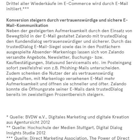
Drittel aller Wiederkäufe im E-Commerce wird durch E-Mail
initiiert.***
Konversion steigern durch vertrauenswürdige und sichere E-
Mail-Kommunikation
Neben der gesteigerten Aufmerksamkeit durch den Einsatz von
Bewegtbild in der E-Mail gestaltet Zalando mit trustedDialog
den Kundendialog vertrauenswürdiger und sicherer. Durch das
trustedDialog E-Mail-Siegel sowie das in den Postfächern
ausgespielte Absender-Markenlogo lassen sich von Zalando
versandte Angebote, Newsletter, Buchungs- bzw.
Kaufbestätigungen, Statusund Servicemails etc. im Posteingang
sofort zweifelsfrei von z.B. Phishing-Mails unterscheiden.
Zudem schenken die Nutzer der als vertrauenswürdig
eingestuften, mit Markenlogo versehenen E-Mail mehr
Aufmerksamkeit und öffnen sie schneller und öfter. Zalando
konnte die Öffnungsrate seiner E-Mails dank trustedDialog
bereits im zweistelligen Prozentbereich steigern.
* Quelle: BVDW e.V., Digitales Marketing und digitale Kreation
aus Agentursicht 2012
** Quelle: Hochschule der Medien Stuttgart, Digital Dialog
Insights Studie 2012
*** Quelle: Direct Marketing Association, The Power of Direct