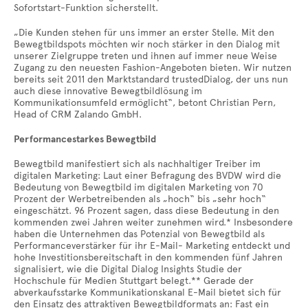
Sofortstart-Funktion sicherstellt.
„Die Kunden stehen für uns immer an erster Stelle. Mit den
Bewegtbildspots möchten wir noch stärker in den Dialog mit
unserer Zielgruppe treten und ihnen auf immer neue Weise
Zugang zu den neuesten Fashion-Angeboten bieten. Wir nutzen
bereits seit 2011 den Marktstandard trustedDialog, der uns nun
auch diese innovative Bewegtbildlösung im
Kommunikationsumfeld ermöglicht“, betont Christian Pern,
Head of CRM Zalando GmbH.
Performancestarkes Bewegtbild
Bewegtbild manifestiert sich als nachhaltiger Treiber im
digitalen Marketing: Laut einer Befragung des BVDW wird die
Bedeutung von Bewegtbild im digitalen Marketing von 70
Prozent der Werbetreibenden als „hoch“ bis „sehr hoch“
eingeschätzt. 96 Prozent sagen, dass diese Bedeutung in den
kommenden zwei Jahren weiter zunehmen wird.* Insbesondere
haben die Unternehmen das Potenzial von Bewegtbild als
Performanceverstärker für ihr E-Mail- Marketing entdeckt und
hohe Investitionsbereitschaft in den kommenden fünf Jahren
signalisiert, wie die Digital Dialog Insights Studie der
Hochschule für Medien Stuttgart belegt.** Gerade der
abverkaufsstarke Kommunikationskanal E-Mail bietet sich für
den Einsatz des attraktiven Bewegtbildformats an: Fast ein