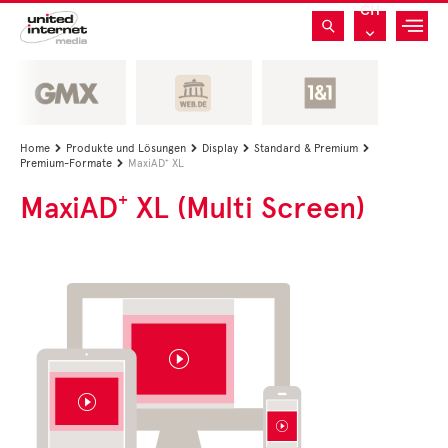
CH
Home
Produkte und Lösungen
Display
Standard & Premium




Premium-Formate
MaxiAD⁺ XL

MaxiAD⁺ XL (Multi Screen)