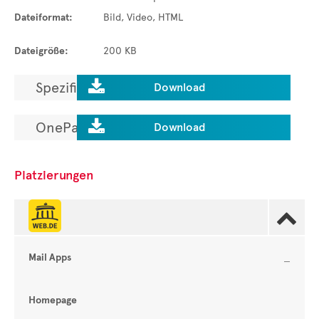
Dateiformat:
Bild, Video, HTML
Dateigröße:
200 KB

Spezifikationen laden.
Download

OnePager laden.
Download
Platzierungen

Mail Apps
Homepage