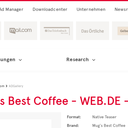
Ad Manager
Downloadcenter
Unternehmen
News
sungen
Research
oom
ADGallery

s Best Coffee - WEB.DE -
Format:
Native Teaser
Brand:
Mug's Best Coffee