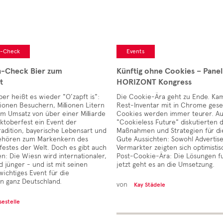
n-Check
Events
n-Check Bier zum
Künftig ohne Cookies – Pane
t
HORIZONT Kongress
r heißt es wieder "O’zapft is":
Die Cookie-Ära geht zu Ende. Ka
llionen Besuchern, Millionen Litern
Rest-Inventar mit in Chrome gese
m Umsatz von über einer Milliarde
Cookies werden immer teurer. A
Oktoberfest ein Event der
"Cookieless Future" diskutierten d
Tradition, bayerische Lebensart und
Maßnahmen und Strategien für di
ehören zum Markenkern des
Gute Aussichten: Sowohl Advertise
festes der Welt. Doch es gibt auch
Vermarkter zeigten sich optimistis
: Die Wiesn wird internationaler,
Post-Cookie-Ära: Die Lösungen fu
d jünger - und ist mit seinen
jetzt geht es an die Umsetzung.
wichtiges Event für die
n ganz Deutschland.
von
Kay Städele
sestelle