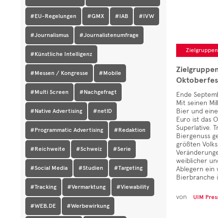
#EU-Regelungen
#GMX
#IAB
#IVW
#Journalismus
#Journalistenumfrage
Zielgruppe
#Künstliche Intelligenz
Zielgruppe
#Messen / Kongresse
#Mobile
Oktoberfes
#Multi Screen
#Nachgefragt
Ende Septembe
Mit seinen Mi
Bier und eine
#Native Advertising
#netID
Euro ist das 
Superlative. 
#Programmatic Advertising
#Redaktion
Biergenuss g
größten Volks
#Reichweite
#Schweiz
#Serie
Veränderungen
weiblicher un
#Social Media
#Studien
#Targeting
Ablegern ein 
Bierbranche i
#Tracking
#Vermarktung
#Viewability
von
UIM Pres
#WEB.DE
#Werbewirkung