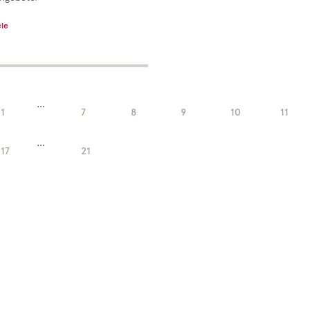
ele
...
1
7
8
9
10
11
...
17
21