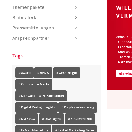
WIL
Themenpakete
VER
Bildmaterial
Pressemitteilungen
Aktuelle 
Ansprechpartner
• CEO Ko
• Experten
• Studien 
Tags
• Themen-
• Kurzinte
#Award
#BVDW
#CEO Insight
Intervie
#Commerce Media
#Der Case - UIM Fallstudien
#Digital Dialog Insights
#Display Advertising
#DMEXCO
#DNA-agma
#E-Commerce
#E-Mail Marketing
#E-Mail Marketing Serie