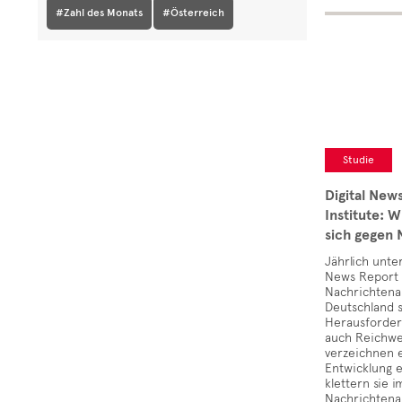
#Zahl des Monats
#Österreich
Studie
Digital New
Institute:
sich gegen
Jährlich unter
News Report 
Nachrichtena
Deutschland 
Herausforderu
auch Reichwe
verzeichnen 
Entwicklung 
klettern sie 
Nachrichten