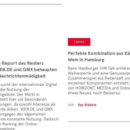
Events
Perfekte Kombination aus Kä
Wein in Hamburg
s Report des Reuters
Beim Hamburger UIM Talk erkläre
 WEB.DE und GMX behaupten
Weinexperte und eine Genussexpe
 Nachrichtenmüdigkeit
Zusammenspiel aus Rebensaft und
einzelnen Komponenten entsteht 
sucht der internationale Digital
von HORIZONT, MEEDIA und Onlin
die Nutzung der
etwas Neues, noch Besseres.
ngebote. Der Markt in
steht hier vor besonderen
ngen, da sowohl Interesse als
von
Kay Städele
ite sinken. WEB.DE und GMX
entgegen der allgemeinen
eine konstante Nutzung. Dadurch
im Ranking der Online-
angebote.