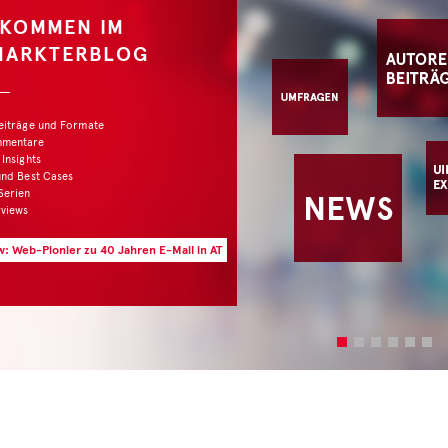
LKOMMEN IM
MARKTERBLOG
Beiträge und Formate
mmentare
 Insights
und Best Cases
Serien
rviews
w: Web-Pionier zu 40 Jahren E-Mail in AT