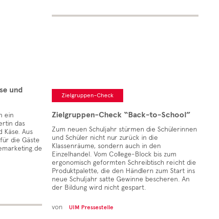
se und
Zielgruppen-Check
Zielgruppen-Check “Back-to-School”
n ein
rtin das
Zum neuen Schuljahr stürmen die Schülerinnen
 Käse. Aus
und Schüler nicht nur zurück in die
für die Gäste
Klassenräume, sondern auch in den
emarketing.de
Einzelhandel. Vom College-Block bis zum
ergonomisch geformten Schreibtisch reicht die
Produktpalette, die den Händlern zum Start ins
neue Schuljahr satte Gewinne bescheren. An
der Bildung wird nicht gespart.
von
UIM Pressestelle