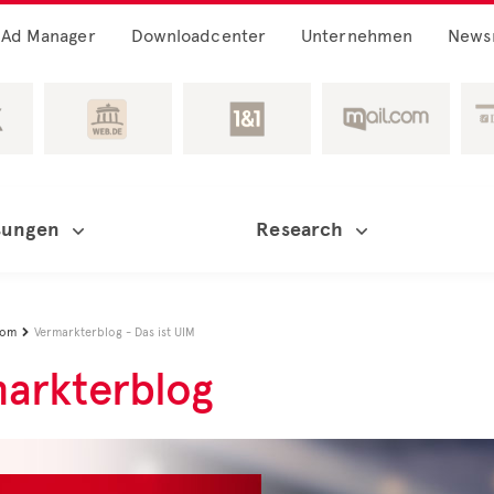
Ad Manager
Downloadcenter
Unternehmen
News
sungen
Research
oom
Vermarkterblog - Das ist UIM

arkterblog