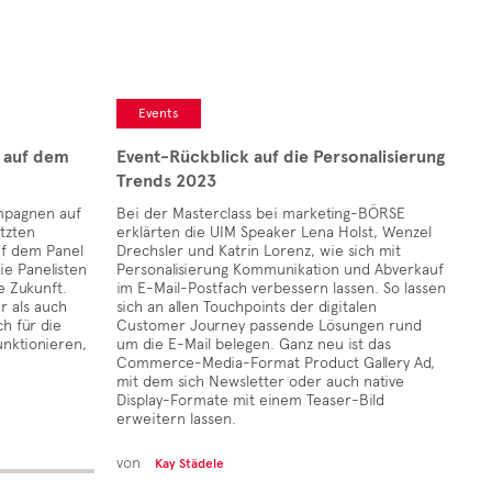
Events
l auf dem
Event-Rückblick auf die Personalisierung
Trends 2023
mpagnen auf
Bei der Masterclass bei marketing-BÖRSE
tzten
erklärten die UIM Speaker Lena Holst, Wenzel
uf dem Panel
Drechsler und Katrin Lorenz, wie sich mit
ie Panelisten
Personalisierung Kommunikation und Abverkauf
e Zukunft.
im E-Mail-Postfach verbessern lassen. So lassen
r als auch
sich an allen Touchpoints der digitalen
ch für die
Customer Journey passende Lösungen rund
nktionieren,
um die E-Mail belegen. Ganz neu ist das
Commerce-Media-Format Product Gallery Ad,
mit dem sich Newsletter oder auch native
Display-Formate mit einem Teaser-Bild
erweitern lassen.
von
Kay Städele