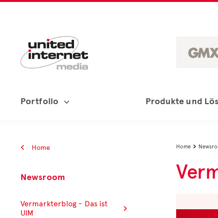
Portfolio
Produkte und Lö
Home
Home
Newsr

Verm
Newsroom
Vermarkterblog - Das ist
UIM