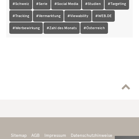
#Schweiz
#Serie
#Social Media
#Studien
#Targeting
#Tracking
#Vermarktung
#Viewability
#WEB.DE
#Werbewirkung
#Zahl des Monats
#Österreich

Sitemap
AGB
Impressum
Datenschutzhinweise