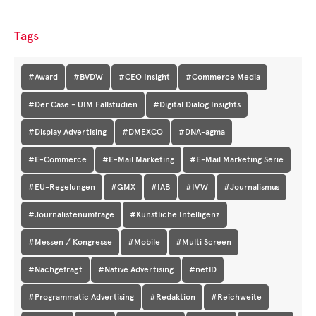
Tags
#Award
#BVDW
#CEO Insight
#Commerce Media
#Der Case - UIM Fallstudien
#Digital Dialog Insights
#Display Advertising
#DMEXCO
#DNA-agma
#E-Commerce
#E-Mail Marketing
#E-Mail Marketing Serie
#EU-Regelungen
#GMX
#IAB
#IVW
#Journalismus
#Journalistenumfrage
#Künstliche Intelligenz
#Messen / Kongresse
#Mobile
#Multi Screen
#Nachgefragt
#Native Advertising
#netID
#Programmatic Advertising
#Redaktion
#Reichweite