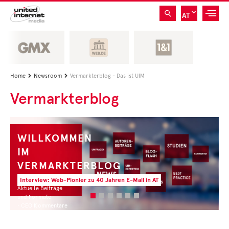
AT
Home
Newsroom
Vermarkterblog - Das ist UIM


Vermarkterblog
WILLKOMMEN
IM
VERMARKTERBLOG
Interview: Web-Pionier zu 40 Jahren E-Mail in AT
Aktuelle Beiträge
und Formate
• CEO Kommentare
• Experten Insights
• Studien und Best