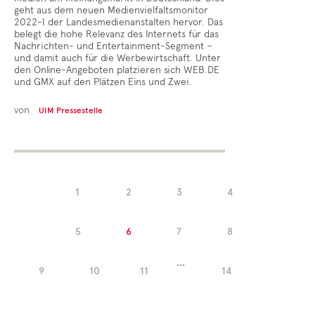
geht aus dem neuen Medienvielfaltsmonitor
2022-I der Landesmedienanstalten hervor. Das
belegt die hohe Relevanz des Internets für das
Nachrichten- und Entertainment-Segment –
und damit auch für die Werbewirtschaft. Unter
den Online-Angeboten platzieren sich WEB.DE
und GMX auf den Plätzen Eins und Zwei.
von
UIM Pressestelle
1
2
3
4
5
6
7
8
...
9
10
11
14