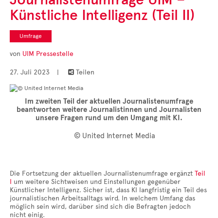
Cases
Künstliche Intelligenz (Teil II)
• Themen-Serien
• Kurzinterviews
Umfrage
von
UIM Pressestelle
27. Juli 2023
|
Teilen

Im zweiten Teil der aktuellen Journalistenumfrage
beantworten weitere Journalistinnen und Journalisten
unsere Fragen rund um den Umgang mit KI.
© United Internet Media
Die Fortsetzung der aktuellen Journalistenumfrage ergänzt
Teil
I
um weitere Sichtweisen und Einstellungen gegenüber
Künstlicher Intelligenz. Sicher ist, dass KI langfristig ein Teil des
journalistischen Arbeitsalltags wird. In welchem Umfang das
möglich sein wird, darüber sind sich die Befragten jedoch
nicht einig.