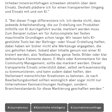
Urheber:innenrechtsfragen schweben ohnehin über dem
Einsatz. Deshalb plädiere ich für einen transparenten Umgang
und Einsatz mit und von KI."
3. "Bei dieser Frage differenziere ich. Ich denke nicht, dass
jedwede Arbeitshandlung, die zur Erstellung von Produkten
mithilfe von KI durchgeführt wurde, markiert werden muss.
Zum Beispiel nutzen wir für Autocomplete bei Texten
maschinelle Grundlagen schon lange. Wir lassen teils KI-
gestützte Tools bei der Beitrags- oder Visual-Erstellung helfen,
dabei haben wir bisher nicht alle Werkzeuge angegeben, die
uns geholfen haben. Sobald aber Inhalte genuin von einer KI
kreiert werden, also Textbausteine, ganze Texte, Bilder oder klar
definierbare Elemente davon, E-Mails oder Kommentare für das
Community Management, sollte das markiert werden. Dieser
transparente Einsatz unterstützt dabei, selbst vertrauenswürdig
zu kommunizieren, und kann zudem dabei helfen, den
Stellenwert menschlicher Kreationen zu betonen. Je nach
Bearbeitungskontext sollten womöglich aber sogar nicht nur
Unternehmen Kennzeichnungen festlegen, sondern
Branchenstandards für diese Markierung geschaffen werden."
#Journalismus
#Künstliche Intelligenz
#Journalistenumfrage