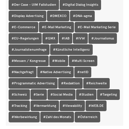
#Der Case - UIM Fallstudien
#Digital Dialog Insights
#Display Advertising
#DMEXCO
#DNA-agma
#E-Commerce
#E-Mail Marketing
#E-Mail Marketing Serie
#EU-Regelungen
#GMX
#IAB
#IVW
#Journalismus
#Journalistenumfrage
#Künstliche Intelligenz
#Messen / Kongresse
#Mobile
#Multi Screen
#Nachgefragt
#Native Advertising
#netID
#Programmatic Advertising
#Redaktion
#Reichweite
#Schweiz
#Serie
#Social Media
#Studien
#Targeting
#Tracking
#Vermarktung
#Viewability
#WEB.DE
#Werbewirkung
#Zahl des Monats
#Österreich