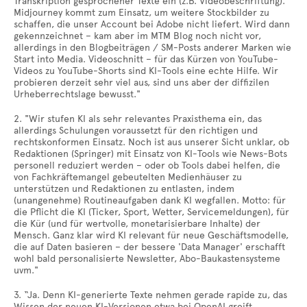
Transkription gesprochener Texte ein (z.B. Videobeschriftung).
Midjourney kommt zum Einsatz, um weitere Stockbilder zu
schaffen, die unser Account bei Adobe nicht liefert. Wird dann
gekennzeichnet – kam aber im MTM Blog noch nicht vor,
allerdings in den Blogbeiträgen / SM-Posts anderer Marken wie
Start into Media. Videoschnitt – für das Kürzen von YouTube-
Videos zu YouTube-Shorts sind KI-Tools eine echte Hilfe. Wir
probieren derzeit sehr viel aus, sind uns aber der diffizilen
Urheberrechtslage bewusst."
2. "Wir stufen KI als sehr relevantes Praxisthema ein, das
allerdings Schulungen voraussetzt für den richtigen und
rechtskonformen Einsatz. Noch ist aus unserer Sicht unklar, ob
Redaktionen (Springer) mit Einsatz von KI-Tools wie News-Bots
personell reduziert werden – oder ob Tools dabei helfen, die
von Fachkräftemangel gebeutelten Medienhäuser zu
unterstützen und Redaktionen zu entlasten, indem
(unangenehme) Routineaufgaben dank KI wegfallen. Motto: für
die Pflicht die KI (Ticker, Sport, Wetter, Servicemeldungen), für
die Kür (und für wertvolle, monetarisierbare Inhalte) der
Mensch. Ganz klar wird KI relevant für neue Geschäftsmodelle,
die auf Daten basieren – der bessere 'Data Manager' erschafft
wohl bald personalisierte Newsletter, Abo-Baukastensysteme
uvm."
3. “Ja. Denn KI-generierte Texte nehmen gerade rapide zu, das
Wissen der neuen KI-Versionen etwa bei OpenAI greift