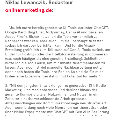
Niklas Lewanczik, Redakteur
onlinemarketing.de
:
1. "Ja, ich nutze bereits generative KI-Tools, darunter ChatGPT,
Google Bard, Bing Chat, Midjourney, Canva AI und zuweilen
Adobe Firefly. Bisher nutze ich die Tools vornehmlich zu
Recherchezwecken, aber auch, um sie überhaupt zu testen,
sodass ich darüber berichten kann. Und für die Visual-
Erstellung greife ich zum Teil auch auf Gen AI-Tools zurück, um
Bilder für Postings oder die Titelbilddarstellung zu optimieren
(das noch häufiger als eine genuine Erstellung). Schließlich
nutze ich die Tools auch, um mir Inhalte zusammenfassen zu
lassen. Aber noch ist viel manuelle Nachbearbeitung nötig,
denn noch haben die Tools ihre Fehler. So sind sie für mich
bisher eine Experimentierstation mit Potential für mehr."
2. "Mit den jüngsten Entwicklungen zu generativer KI tritt die
Marketing- und Medienbranche und darüber hinaus der
gesamte Kosmos digitaler Nutzerinnen und Nutzer in ein
Zeitalter ein, das verschiedenste Arbeitsprozesse,
Alltagshandlungen und Kommunikationswege neu strukturiert.
Auch wenn bislang noch viele Menschen nur theoretisch oder
über kleine Experimente mit ChatGPT mit Gen AI in Berührung