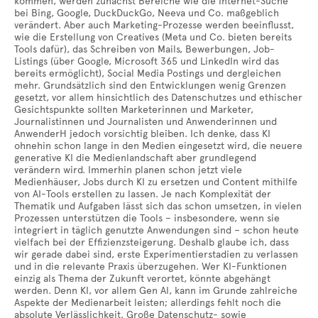
kommen, werden zunächst Bereiche wie die Internet-Suche
bei Bing, Google, DuckDuckGo, Neeva und Co. maßgeblich
verändert. Aber auch Marketing-Prozesse werden beeinflusst,
wie die Erstellung von Creatives (Meta und Co. bieten bereits
Tools dafür), das Schreiben von Mails, Bewerbungen, Job-
Listings (über Google, Microsoft 365 und LinkedIn wird das
bereits ermöglicht), Social Media Postings und dergleichen
mehr. Grundsätzlich sind den Entwicklungen wenig Grenzen
gesetzt, vor allem hinsichtlich des Datenschutzes und ethischer
Gesichtspunkte sollten Marketerinnen und Marketer,
Journalistinnen und Journalisten und Anwenderinnen und
AnwenderH jedoch vorsichtig bleiben. Ich denke, dass KI
ohnehin schon lange in den Medien eingesetzt wird, die neuere
generative KI die Medienlandschaft aber grundlegend
verändern wird. Immerhin planen schon jetzt viele
Medienhäuser, Jobs durch KI zu ersetzen und Content mithilfe
von AI-Tools erstellen zu lassen. Je nach Komplexität der
Thematik und Aufgaben lässt sich das schon umsetzen, in vielen
Prozessen unterstützen die Tools – insbesondere, wenn sie
integriert in täglich genutzte Anwendungen sind – schon heute
vielfach bei der Effizienzsteigerung. Deshalb glaube ich, dass
wir gerade dabei sind, erste Experimentierstadien zu verlassen
und in die relevante Praxis überzugehen. Wer KI-Funktionen
einzig als Thema der Zukunft verortet, könnte abgehängt
werden. Denn KI, vor allem Gen AI, kann im Grunde zahlreiche
Aspekte der Medienarbeit leisten; allerdings fehlt noch die
absolute Verlässlichkeit. Große Datenschutz- sowie