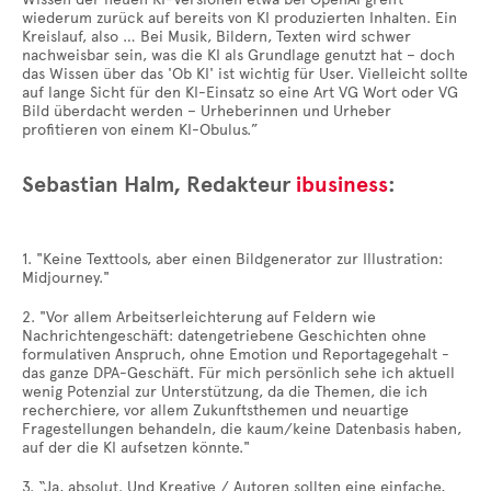
wiederum zurück auf bereits von KI produzierten Inhalten. Ein
Kreislauf, also … Bei Musik, Bildern, Texten wird schwer
nachweisbar sein, was die KI als Grundlage genutzt hat – doch
das Wissen über das 'Ob KI' ist wichtig für User. Vielleicht sollte
auf lange Sicht für den KI-Einsatz so eine Art VG Wort oder VG
Bild überdacht werden – Urheberinnen und Urheber
profitieren von einem KI-Obulus.”
Sebastian Halm, Redakteur
ibusiness
:
1. "Keine Texttools, aber einen Bildgenerator zur Illustration:
Midjourney."
2. "Vor allem Arbeitserleichterung auf Feldern wie
Nachrichtengeschäft: datengetriebene Geschichten ohne
formulativen Anspruch, ohne Emotion und Reportagegehalt -
das ganze DPA-Geschäft. Für mich persönlich sehe ich aktuell
wenig Potenzial zur Unterstützung, da die Themen, die ich
recherchiere, vor allem Zukunftsthemen und neuartige
Fragestellungen behandeln, die kaum/keine Datenbasis haben,
auf der die KI aufsetzen könnte."
3. “Ja, absolut. Und Kreative / Autoren sollten eine einfache,