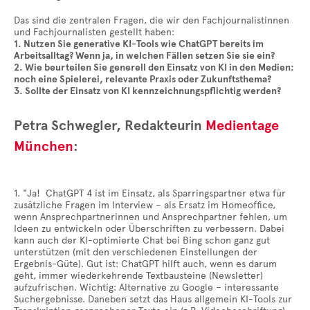
Das sind die zentralen Fragen, die wir den Fachjournalistinnen
und Fachjournalisten gestellt haben:
1. Nutzen Sie generative KI-Tools wie ChatGPT bereits im
Arbeitsalltag? Wenn ja, in welchen Fällen setzen Sie sie ein?
2. Wie beurteilen Sie generell den Einsatz von KI in den Medien:
noch eine Spielerei, relevante Praxis oder Zukunftsthema?
3. Sollte der Einsatz von KI kennzeichnungspflichtig werden?
Petra Schwegler, Redakteurin
Medientage
München
:
1. "Ja! ChatGPT 4 ist im Einsatz, als Sparringspartner etwa für
zusätzliche Fragen im Interview – als Ersatz im Homeoffice,
wenn Ansprechpartnerinnen und Ansprechpartner fehlen, um
Ideen zu entwickeln oder Überschriften zu verbessern. Dabei
kann auch der KI-optimierte Chat bei Bing schon ganz gut
unterstützen (mit den verschiedenen Einstellungen der
Ergebnis-Güte). Gut ist: ChatGPT hilft auch, wenn es darum
geht, immer wiederkehrende Textbausteine (Newsletter)
aufzufrischen. Wichtig: Alternative zu Google – interessante
Suchergebnisse. Daneben setzt das Haus allgemein KI-Tools zur