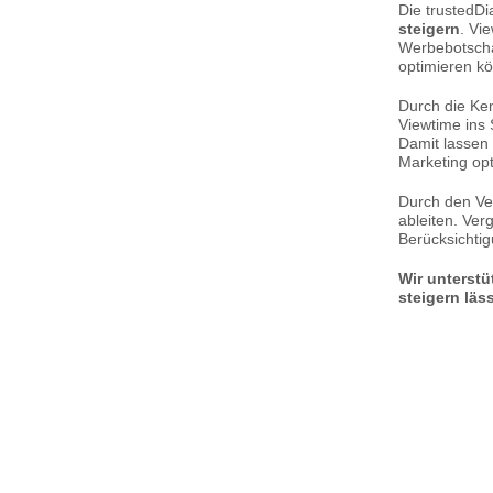
Die trustedDi
steigern
. Vi
Werbebotscha
optimieren k
Durch die Ken
Viewtime ins 
Damit lassen
Marketing opt
Durch den Ve
ableiten. Ver
Berücksichtig
Wir unterstü
steigern läs