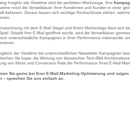
alog Insights wie Viewtime sind die perfekten Werkzeuge, Ihre
Kampagn
ewtime misst die Verweildauer Ihrer Kundinnen und Kunden in einer geöff
ft befassen. Daraus lassen sich wichtige Rückschlüsse ziehen, welch
önnen.
nzeichnung mit dem E-Mail Siegel und Ihrem Markenlogo lässt sich ber
Spiel: Sobald Ihre E-Mail geöffnet wurde, wird die Verweildauer geme
 sich unterschiedliche Kampagnen in ihrer Performance miteinander v
imieren.
rgleich der Viewtime bei unterschiedlichen Newsletter-Kampagnen la
gleichen Sie bspw. die Wirkung von klassischen Text-/Bild-Kombination
ung von Klicks und Conversion Rate die Performance Ihres E-Mail Mark
tzen Sie gerne bei Ihrer E-Mail-Marketing-Optimierung und zeigen
st – sprechen Sie uns einfach an.