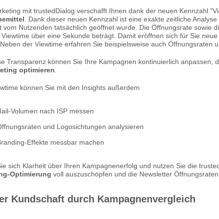
keting mit trustedDialog verschafft Ihnen dank der neuen Kennzahl "Vie
bemittel
. Dank dieser neuen Kennzahl ist eine exakte zeitliche Analyse 
t vom Nutzenden tatsächlich geöffnet wurde. Die Öffnungsrate sowie die
 Viewtime über eine Sekunde beträgt. Damit eröffnen sich für Sie neue
. Neben der Viewtime erfahren Sie beispielsweise auch Öffnungsraten 
se Transparenz können Sie Ihre Kampagnen kontinuierlich anpassen, di
eting optimieren
.
wtime können Sie mit den Insights außerdem
Mail-Volumen nach ISP messen
Öffnungsraten und Logosichtungen analysieren
Branding-Effekte messbar machen
ie sich Klarheit über Ihren Kampagnenerfolg und nutzen Sie die truste
ing-Optimierung
voll auszuschöpfen und die Newsletter Öffnungsraten 
er Kundschaft durch Kampagnenvergleich