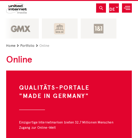
DE
Home
Portfolio
Online


Online
QUALITÄTS-PORTALE
"MADE IN GERMANY"
Einzigartige Internetmarken bieten 32,7 Millionen Menschen
Zugang zur Online-Welt