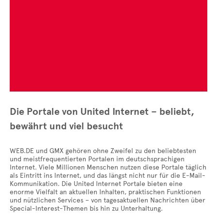
Die Portale von United Internet – beliebt,
bewährt und viel besucht
WEB.DE und GMX gehören ohne Zweifel zu den beliebtesten
und meistfrequentierten Portalen im deutschsprachigen
Internet. Viele Millionen Menschen nutzen diese Portale täglich
als Eintritt ins Internet, und das längst nicht nur für die E-Mail-
Kommunikation. Die United Internet Portale bieten eine
enorme Vielfalt an aktuellen Inhalten, praktischen Funktionen
und nützlichen Services – von tagesaktuellen Nachrichten über
Special‐Interest-Themen bis hin zu Unterhaltung.