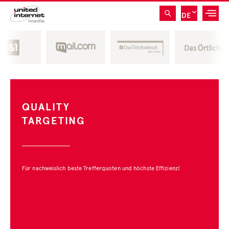
DE
QUALITY
GE
TARGETING
PR
DE
Für nachweislich beste Trefferquoten und höchste Effizienz!
Wir bi