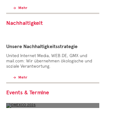
Mehr
Nachhaltigkeit
Unsere Nachhaltigkeitsstrategie
United Internet Media, WEB.DE, GMX und
mail.com: Wir übernehmen ökologische und
soziale Verantwortung.
DMEXCO 2026
Mehr
Save the Date:
23./24. September in Köln
Events & Termine