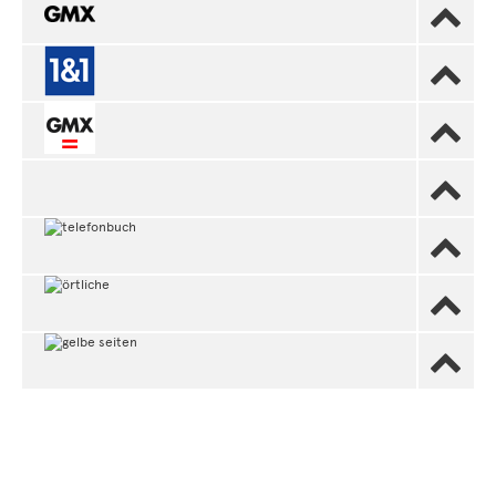






