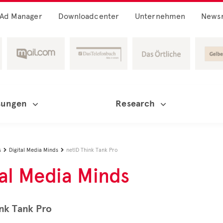
Ad Manager
Downloadcenter
Unternehmen
News
sungen
Research
s
Digital Media Minds
netID Think Tank Pro


tal Media Minds
nk Tank Pro