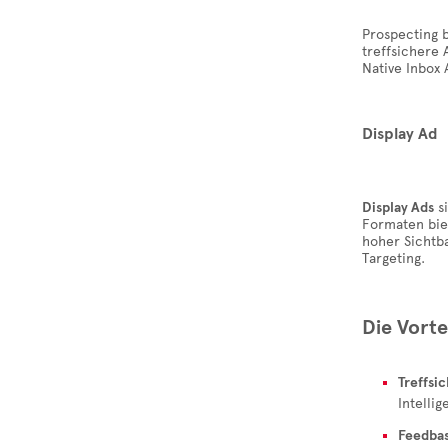
Prospecting b
treffsichere 
Native Inbox 
Display Ad
Display Ads
si
Formaten bie
hoher Sichtb
Targeting.
Die Vorte
Treffsi
Intelli
Feedbas