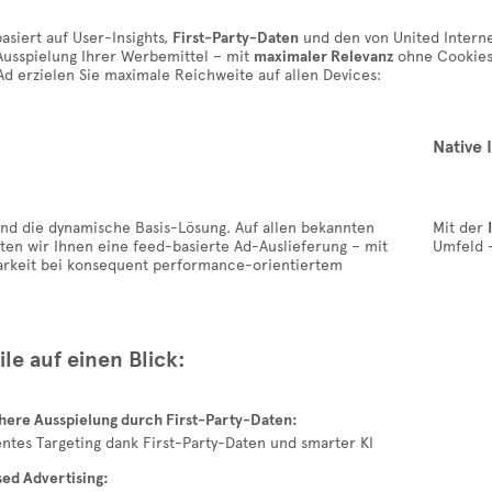
asiert auf User-Insights,
First-Party-Daten
und den von United Intern
Ausspielung Ihrer Werbemittel – mit
maximaler Relevanz
ohne Cookies
Ad erzielen Sie maximale Reichweite auf allen Devices:
Native 
nd die dynamische Basis-Lösung. Auf allen bekannten
Mit der
ten wir Ihnen eine feed-basierte Ad-Auslieferung – mit
Umfeld –
arkeit bei konsequent performance-orientiertem
ile auf einen Blick:
chere Ausspielung durch First-Party-Daten:
gentes Targeting dank First-Party-Daten und smarter KI
ed Advertising: