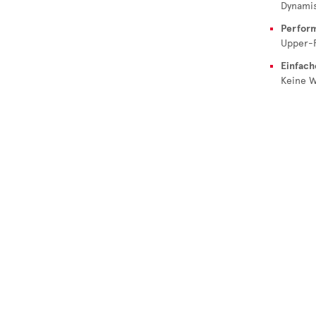
Dynamis
Perform
Upper-
Einfach
Keine W