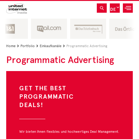
DE
Home
Portfolio
Einkaufkanäle
Programmatic Advertising



Programmatic Advertising
GET THE BEST
PROGRAMMATIC
DEALS!
Wir bieten Ihnen flexibles und hochwertiges Deal Management.