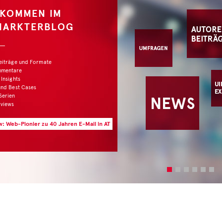
LKOMMEN IM
MARKTERBLOG
Beiträge und Formate
mmentare
 Insights
und Best Cases
Serien
rviews
w: Web-Pionier zu 40 Jahren E-Mail in AT