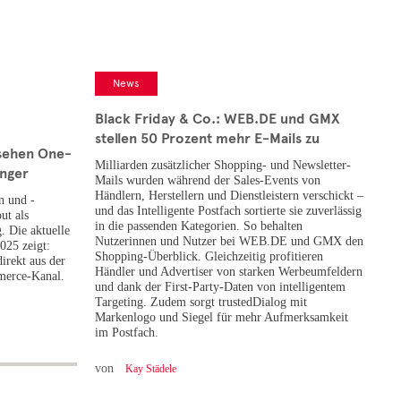
News
Black Friday & Co.: WEB.DE und GMX
stellen 50 Prozent mehr E-Mails zu
 sehen One-
Milliarden zusätzlicher Shopping- und Newsletter-
nger
Mails wurden während der Sales-Events von
Händlern, Herstellern und Dienstleistern verschickt –
n und -
und das Intelligente Postfach sortierte sie zuverlässig
ut als
in die passenden Kategorien. So behalten
. Die aktuelle
Nutzerinnen und Nutzer bei WEB.DE und GMX den
025 zeigt:
Shopping-Überblick. Gleichzeitig profitieren
irekt aus der
Händler und Advertiser von starken Werbeumfeldern
merce-Kanal.
und dank der First-Party-Daten von intelligentem
Targeting. Zudem sorgt trustedDialog mit
Markenlogo und Siegel für mehr Aufmerksamkeit
im Postfach.
von
Kay Städele