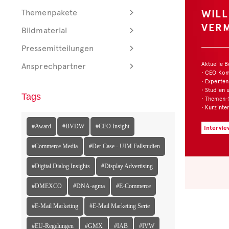
WIL
Themenpakete
VER
Bildmaterial
Pressemitteilungen
Aktuelle 
Ansprechpartner
• CEO Ko
• Experten
• Studien 
Tags
• Themen-
• Kurzinte
#Award
#BVDW
#CEO Insight
Intervie
#Commerce Media
#Der Case - UIM Fallstudien
#Digital Dialog Insights
#Display Advertising
#DMEXCO
#DNA-agma
#E-Commerce
#E-Mail Marketing
#E-Mail Marketing Serie
#EU-Regelungen
#GMX
#IAB
#IVW