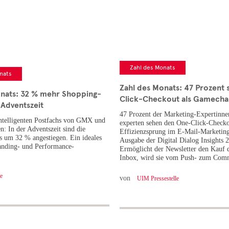
Zahl des Monats
nats
Zahl des Monats: 47 Prozent
onats: 32 % mehr Shopping-
Click-Checkout als Gamecha
 Adventszeit
47 Prozent der Marketing-Expertinne
ntelligenten Postfachs von GMX und
experten sehen den One-Click-Checko
 In der Adventszeit sind die
Effizienzsprung im E-Mail-Marketing
 um 32 % angestiegen. Ein ideales
Ausgabe der Digital Dialog Insights 2
anding- und Performance-
Ermöglicht der Newsletter den Kauf d
Inbox, wird sie vom Push- zum Com
e
von
UIM Pressestelle