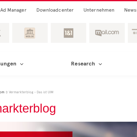
Ad Manager
Downloadcenter
Unternehmen
News
sungen
Research
oom
Vermarkterblog - Das ist UIM

arkterblog