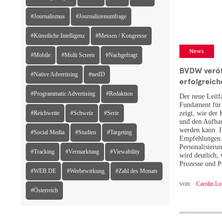
#Journalismus
#Journalistenumfrage
#Künstliche Intelligenz
#Messen / Kongresse
News
#Mobile
#Multi Screen
#Nachgefragt
BVDW veröff
#Native Advertising
#netID
erfolgreich
#Programmatic Advertising
#Redaktion
Der neue Leit
Fundament für 
#Reichweite
#Schweiz
#Serie
zeigt, wie der
und den Aufbau
werden kann. I
#Social Media
#Studien
#Targeting
Empfehlungen 
Personalisier
#Tracking
#Vermarktung
#Viewability
wird deutlich, 
Prozesse und P
#WEB.DE
#Werbewirkung
#Zahl des Monats
von
Carolin Lo
#Österreich