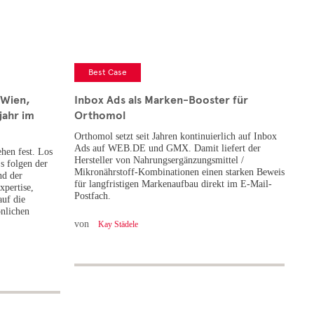
Best Case
 Wien,
Inbox Ads als Marken-Booster für
jahr im
Orthomol
Orthomol setzt seit Jahren kontinuierlich auf Inbox
Ads auf WEB.DE und GMX. Damit liefert der
ehen fest. Los
Hersteller von Nahrungsergänzungsmittel /
s folgen der
Mikronährstoff-Kombinationen einen starken Beweis
d der
für langfristigen Markenaufbau direkt im E-Mail-
pertise,
Postfach.
auf die
önlichen
von
Kay Städele