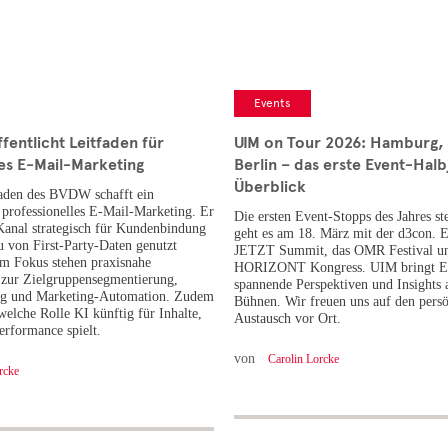
Events
entlicht Leitfaden für
UIM on Tour 2026: Hamburg,
es E-Mail-Marketing
Berlin – das erste Event-Halb
Überblick
faden des BVDW schafft ein
professionelles E-Mail-Marketing. Er
Die ersten Event-Stopps des Jahres st
 Kanal strategisch für Kundenbindung
geht es am 18. März mit der d3con. E
 von First-Party-Daten genutzt
JETZT Summit, das OMR Festival un
m Fokus stehen praxisnahe
HORIZONT Kongress. UIM bringt Ex
zur Zielgruppensegmentierung,
spannende Perspektiven und Insights 
ung und Marketing-Automation. Zudem
Bühnen. Wir freuen uns auf den pers
welche Rolle KI künftig für Inhalte,
Austausch vor Ort.
erformance spielt.
von
Carolin Lorcke
rcke