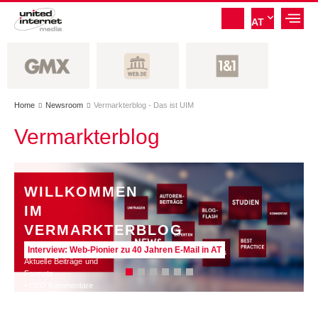
AT
Home
Newsroom
Vermarkterblog - Das ist UIM


Vermarkterblog
WILLKOMMEN
IM
VERMARKTERBLOG
Interview: Web-Pionier zu 40 Jahren E-Mail in AT
Aktuelle Beiträge und
Formate
• CEO Kommentare
• Experten Insights
• Studien und Best