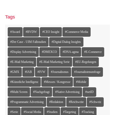
Tags
#Award
#BVDW
#CEO Insight
#Commerce Media
#Der Case - UIM Fallstudien
#Digital Dialog Insights
#Display Advertising
#DMEXCO
#DNA-agma
#E-Commerce
#E-Mail Marketing
#E-Mail Marketing Serie
#EU-Regelungen
#GMX
#IAB
#IVW
#Journalismus
#Journalistenumfrage
#Künstliche Intelligenz
#Messen / Kongresse
#Mobile
#Multi Screen
#Nachgefragt
#Native Advertising
#netID
#Programmatic Advertising
#Redaktion
#Reichweite
#Schweiz
#Serie
#Social Media
#Studien
#Targeting
#Tracking