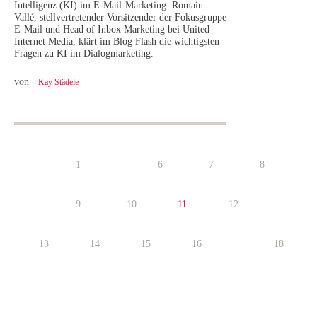
Intelligenz (KI) im E-Mail-Marketing. Romain
Vallé, stellvertretender Vorsitzender der Fokusgruppe
E-Mail und Head of Inbox Marketing bei United
Internet Media, klärt im Blog Flash die wichtigsten
Fragen zu KI im Dialogmarketing.
von
Kay Städele
...
1
6
7
8
9
10
11
12
...
13
14
15
16
18