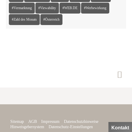
#Vermarktung
#Viewability
#WEB.DE
#Werbewirkung
#Zahl des Monats
#Österreich

Sitemap
AGB
Impressum
Datenschutzhinweise

Hinweisgebersystem
Datenschutz-Einstellungen
Kontakt