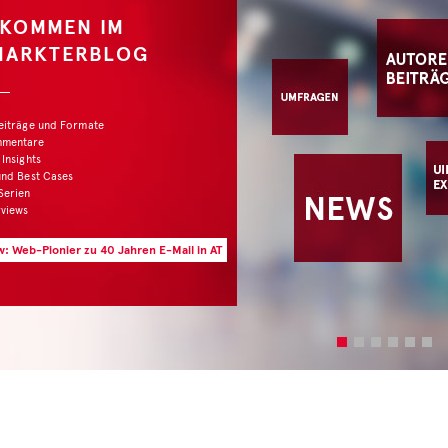
LKOMMEN IM
MARKTERBLOG
Beiträge und Formate
mmentare
 Insights
und Best Cases
Serien
rviews
w: Web-Pionier zu 40 Jahren E-Mail in AT