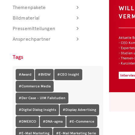
WIL
Themenpakete
VER
Bildmaterial
Pressemitteilungen
Aktuelle 
Ansprechpartner
• CEO Ko
• Experten
• Studien 
Tags
• Themen-
• Kurzinte
#Award
#BVDW
#CEO Insight
Intervie
#Commerce Media
#Der Case - UIM Fallstudien
#Digital Dialog Insights
#Display Advertising
#DMEXCO
#DNA-agma
#E-Commerce
#E-Mail Marketing
#E-Mail Marketing Serie