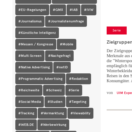
#EU-Regelungen
#GMX
#IAB
#IVW
#Journalismus
#Journalistenumfrage
Serie
#Künstliche Intelligenz
Zielgruppe
#Messen / Kongresse
#Mobile
Der Zielgruppen
#Multi Screen
#Nachgefragt
Merkmale aus 
die "Winterspo
empfänglich f
#Native Advertising
#netID
Winterbekleidu
Reisen in den 
#Programmatic Advertising
#Redaktion
Konsumgüter. A
#Reichweite
#Schweiz
#Serie
von
UIM Expe
#Social Media
#Studien
#Targeting
#Tracking
#Vermarktung
#Viewability
#WEB.DE
#Werbewirkung