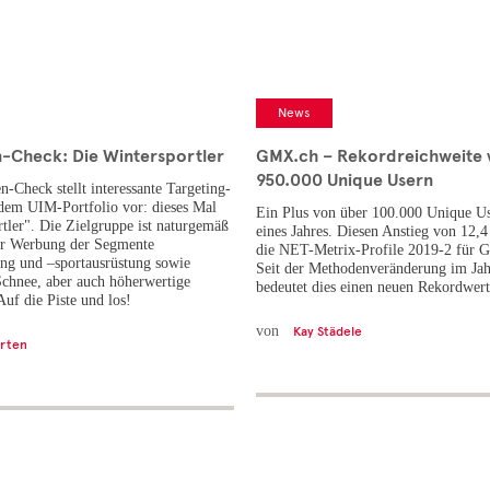
News
n-Check: Die Wintersportler
GMX.ch – Rekordreichweite 
950.000 Unique Usern
-Check stellt interessante Targeting-
dem UIM-Portfolio vor: dieses Mal
Ein Plus von über 100.000 Unique Us
rtler". Die Zielgruppe ist naturgemäß
eines Jahres. Diesen Anstieg von 12,
ür Werbung der Segmente
die NET-Metrix-Profile 2019-2 für 
ng und –sportausrüstung sowie
Seit der Methodenveränderung im Ja
Schnee, aber auch höherwertige
bedeutet dies einen neuen Rekordwert
uf die Piste und los!
von
Kay Städele
rten