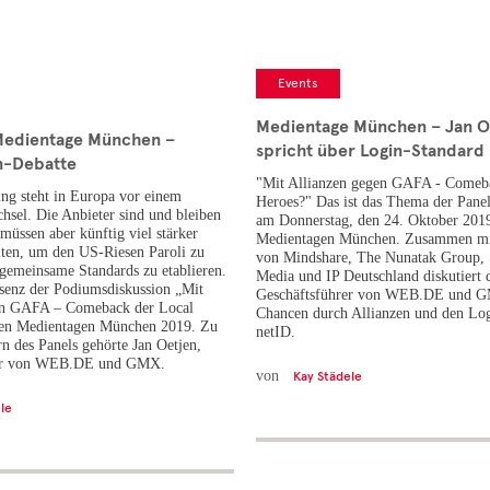
Events
Medientage München – Jan O
Medientage München –
spricht über Login-Standard 
n-Debatte
"Mit Allianzen gegen GAFA - Comeb
ng steht in Europa vor einem
Heroes?" Das ist das Thema der Pane
sel. Die Anbieter sind und bleiben
am Donnerstag, den 24. Oktober 2019
müssen aber künftig viel stärker
Medientagen München. Zusammen mit
ten, um den US-Riesen Paroli zu
von Mindshare, The Nunatak Group,
gemeinsame Standards zu etablieren.
Media und IP Deutschland diskutiert 
senz der Podiumsdiskussion „Mit
Geschäftsführer von WEB.DE und G
en GAFA – Comeback der Local
Chancen durch Allianzen und den Lo
den Medientagen München 2019. Zu
netID.
n des Panels gehörte Jan Oetjen,
rer von WEB.DE und GMX.
von
Kay Städele
le