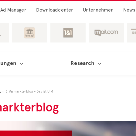
Ad Manager
Downloadcenter
Unternehmen
News
sungen
Research
oom
Vermarkterblog - Das ist UIM

arkterblog