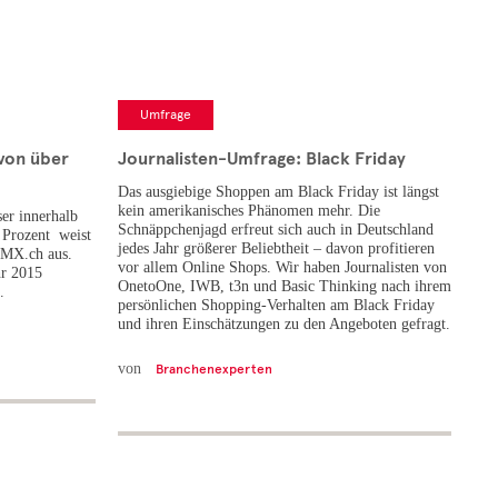
Umfrage
von über
Journalisten-Umfrage: Black Friday
Das ausgiebige Shoppen am Black Friday ist längst
kein amerikanisches Phänomen mehr. Die
er innerhalb
Schnäppchenjagd erfreut sich auch in Deutschland
4 Prozent weist
jedes Jahr größerer Beliebtheit – davon profitieren
GMX.ch aus.
vor allem Online Shops. Wir haben Journalisten von
hr 2015
OnetoOne, IWB, t3n und Basic Thinking nach ihrem
.
persönlichen Shopping-Verhalten am Black Friday
und ihren Einschätzungen zu den Angeboten gefragt.
von
Branchenexperten