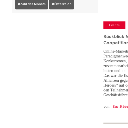
#Zahl des Monats
#Österreich
Events
Rückblick 
Coopetitio
Online-Marketi
Paradigmenwech
Konkurrenten, 
zusammenarbei
bieten und um 
Das war die Es
Allianzen geg
Heroes?“ auf 
den Teilnehmer
Geschäftsfüh
von
Kay Städe