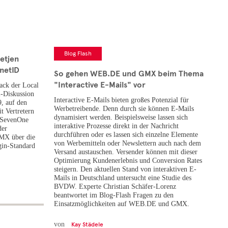
Blog Flash
etjen
netID
So gehen WEB.DE und GMX beim Thema
"Interactive E-Mails" vor
ack der Local
l-Diskussion
Interactive E-Mails bieten großes Potenzial für
, auf den
Werbetreibende. Denn durch sie können E-Mails
 Vertretern
dynamisiert werden. Beispielsweise lassen sich
 SevenOne
interaktive Prozesse direkt in der Nachricht
der
durchführen oder es lassen sich einzelne Elemente
MX über die
von Werbemitteln oder Newslettern auch nach dem
gin-Standard
Versand austauschen. Versender können mit dieser
Optimierung Kundenerlebnis und Conversion Rates
steigern. Den aktuellen Stand von interaktiven E-
Mails in Deutschland untersucht eine Studie des
BVDW. Experte Christian Schäfer-Lorenz
beantwortet im Blog-Flash Fragen zu den
Einsatzmöglichkeiten auf WEB.DE und GMX.
von
Kay Städele