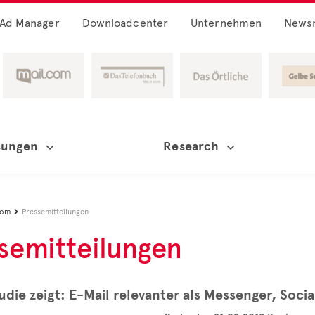
Ad Manager
Downloadcenter
Unternehmen
News
sungen
Research
oom
Pressemitteilungen

semitteilungen
ie zeigt: E-Mail relevanter als Messenger, Soci