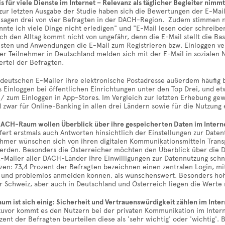
is für viele Dienste im Internet – Relevanz als täglicher Begleiter nimmt
zur letzten Ausgabe der Studie haben sich die Bewertungen der E-Mail-
s sagen drei von vier Befragten in der DACH-Region. Zudem stimmen 
nnte ich viele Dinge nicht erledigen" und "E-Mail lesen oder schreiben 
ch den Alltag kommt nicht von ungefähr, denn die E-Mail stellt die Basis
sten und Anwendungen die E-Mail zum Registrieren bzw. Einloggen ve
der Teilnehmer in Deutschland melden sich mit der E-Mail in sozialen 
ertel der Befragten.
deutschen E-Mailer ihre elektronische Postadresse außerdem häufig b
 Einloggen bei öffentlichen Einrichtungen unter den Top Drei, und et
/ zum Einloggen in App-Stores. Im Vergleich zur letzten Erhebung gew
 zwar für Online-Banking in allen drei Ländern sowie für die Nutzung
DACH-Raum wollen Überblick über ihre gespeicherten Daten im Intern
efert erstmals auch Antworten hinsichtlich der Einstellungen zur Date
ehmer wünschen sich von ihren digitalen Kommunikationsmitteln Tran
werden. Besonders die Österreicher möchten den Überblick über die 
E-Mailer aller DACH-Länder ihre Einwilligungen zur Datennutzung schn
zen: 73,4 Prozent der Befragten bezeichnen einen zentralen Login, mi
r und problemlos anmelden können, als wünschenswert. Besonders hohe
r Schweiz, aber auch in Deutschland und Österreich liegen die Werte 
 ist sich einig: Sicherheit und Vertrauenswürdigkeit zählen im Inter
uvor kommt es den Nutzern bei der privaten Kommunikation im Internet
ent der Befragten beurteilen diese als 'sehr wichtig' oder 'wichtig'. 