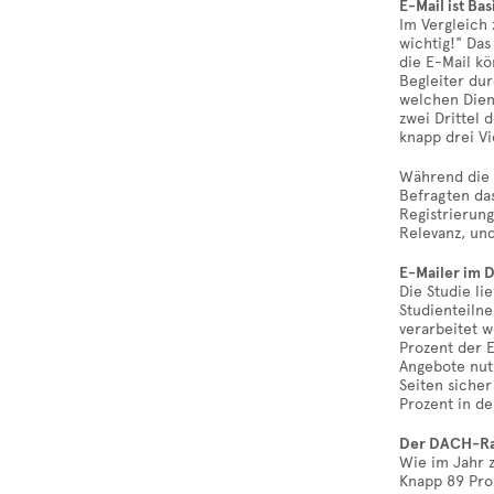
E-Mail ist Bas
Im Vergleich 
wichtig!" Da
die E-Mail kö
Begleiter dur
welchen Dien
zwei Drittel 
knapp drei Vi
Während die 
Befragten das
Registrierung
Relevanz, und
E-Mailer im 
Die Studie li
Studienteiln
verarbeitet 
Prozent der 
Angebote nut
Seiten siche
Prozent in de
Der DACH-Raum
Wie im Jahr z
Knapp 89 Proz