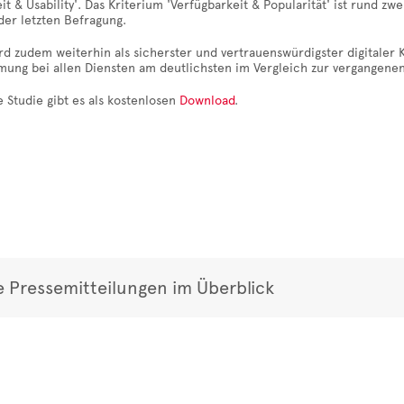
eit & Usability'. Das Kriterium 'Verfügbarkeit & Popularität' ist rund 
der letzten Befragung.
rd zudem weiterhin als sicherster und vertrauenswürdigster digitaler
ung bei allen Diensten am deutlichsten im Vergleich zur vergangenen
 Studie gibt es als kostenlosen
Download
.
e Pressemitteilungen im Überblick