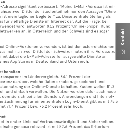
 zu
Adresse signifikant verbessert. "Meine E-Mail-Adresse ist mir
nahezu zwei Drittel der Studienteilnehmer den Aussagen "Ohne
ist mein täglicher Begleiter" zu. Diese zentrale Stellung als
 für vielfältige Dienste im Internet dar. Auf die Frage, bei
rwendet wird, antworten 83,2 Prozent 'Online-Shops'. Rund
Netzwerken an, in Österreich und der Schweiz sind es sogar
Kontakt
ei Online-Auktionen verwenden, ist bei den österreichischen
was mehr als zwei Drittel der Schweizer nutzen ihre Adresse zur

innt dabei die E-Mail-Adresse für ausgewählte Dienste an
 eines App Stores in Deutschland und Österreich.
et behalten
ntransparenz im Ländervergleich. 84,1 Prozent der
sparenz darüber, welche Daten erhoben, gespeichert und
Datennutzung der Online-Dienste behalten. Zudem wollen 81,0
ell und einfach verwalten. Die Nutzer würden dafür auch neue
t dem sie sich bei allen Diensten, Anwendungen und Internet-
 Zustimmung für einen zentralen Login-Dienst gibt es mit 75,5
mit 71,4 Prozent bzw. 73,2 Prozent sehr hoch.
net
 in erster Linie auf Vertrauenswürdigkeit und Sicherheit an.
Beinahe genauso relevant ist mit 82,6 Prozent das Kriterium