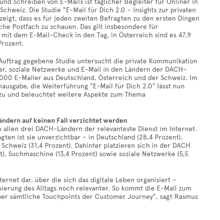
nd Schreiben von E-Mails ist täglicher Begleiter für Onliner in
chweiz. Die Studie "E-Mail für Dich 2.0 – Insights zur privaten
gt, dass es für jeden zweiten Befragten zu den ersten Dingen
che Postfach zu schauen. Das gilt insbesondere für
 mit dem E-Mail-Check in den Tag, in Österreich sind es 47,9
Prozent.
 Auftrag gegebene Studie untersucht die private Kommunikation
er, soziale Netzwerke und E-Mail in den Ländern der DACH-
.000 E-Mailer aus Deutschland, Österreich und der Schweiz. Im
nausgabe, die Weiterführung "E-Mail für Dich 2.0" lässt nun
zu und beleuchtet weitere Aspekte zum Thema
 Ländern auf keinen Fall verzichtet werden
in allen drei DACH-Ländern der relevanteste Dienst im Internet.
agten ist sie unverzichtbar – in Deutschland (28,4 Prozent),
 Schweiz (31,4 Prozent). Dahinter platzieren sich in der DACH
t), Suchmaschine (13,4 Prozent) sowie soziale Netzwerke (5,5
rnet dar, über die sich das digitale Leben organisiert –
lisierung des Alltags noch relevanter. So kommt die E-Mail zum
ber sämtliche Touchpoints der Customer Journey", sagt Rasmus