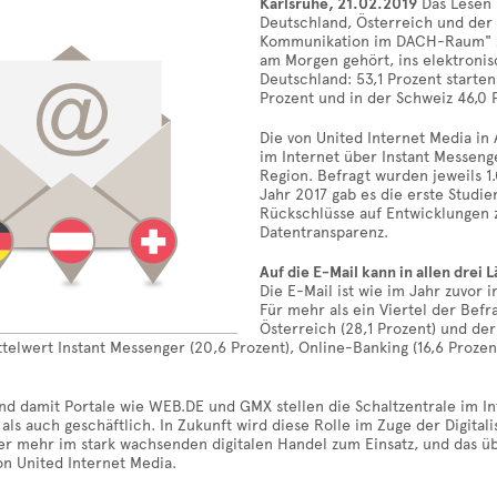
Karlsruhe, 21.02.2019
Das Lesen u
Deutschland, Österreich und der S
Kommunikation im DACH-Raum" zei
am Morgen gehört, ins elektronis
Deutschland: 53,1 Prozent starten
Prozent und in der Schweiz 46,0 
Die von United Internet Media in
im Internet über Instant Messeng
Region. Befragt wurden jeweils 1
Jahr 2017 gab es die erste Studie
Rückschlüsse auf Entwicklungen 
Datentransparenz.
Auf die E-Mail kann in allen drei
Die E-Mail ist wie im Jahr zuvor 
Für mehr als ein Viertel der Befr
Österreich (28,1 Prozent) und der
telwert Instant Messenger (20,6 Prozent), Online-Banking (16,6 Prozen
nd damit Portale wie WEB.DE und GMX stellen die Schaltzentrale im Inte
 als auch geschäftlich. In Zukunft wird diese Rolle im Zuge der Digita
er mehr im stark wachsenden digitalen Handel zum Einsatz, und das ü
on United Internet Media.