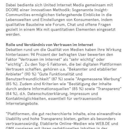
Dabei bediente sich United Internet Media gemeinsam mit
DCORE einer innovativen Methodik: Sogenannte Insight-
Communities ermöglichen tiefergehende Einblicke in die
Lebenswelten und Einstellungen von Konsumenten, indem
qualitative Bausteine wie Forum, Chat und offene Fragen
gezielt in einem Mix mit quantitativen Elementen eingesetzt
werden.
Rolle und Verständnis von Vertrauen im Internet
Debatten rund um die Qualität von Medien haben ihre Wirkung
hinterlassen: 94 Prozent der befragten User bewerten den
Faktor "Vertrauen im Internet" als "sehr wichtig" oder
"wichtig". Zu den Top-5 Faktoren, die bei digitalen Plattformen
Vertrauen schaffen, gehören u.a. "Bekannter und etablierter
Anbieter" (90 %) "Gute Funktionalität und
Benutzerfreundlichkeit" (87 %) sowie "Angemessene Werbung"
(85 %). Zudem sind Kriterien wie "Bestätigung der Inhalte
durch andere Informationsquellen" (85 %) sowie "Transparenz"
(84 %), d.h. Datenschutzerklärung, Impressum und
Kontaktmöglichkeiten, essentiell für vertrauensvolle
Internetangebote.
"Plattformen, die gut recherchierte Inhalte, eine einwandfreie
Usability und hohe Transparenz bieten, gelten als besonders
vertrauenswürdig. Etablierte Online-Medien wie WEB.DE und
GMX rangieren mit ihren redaktionellen Inhalten in der