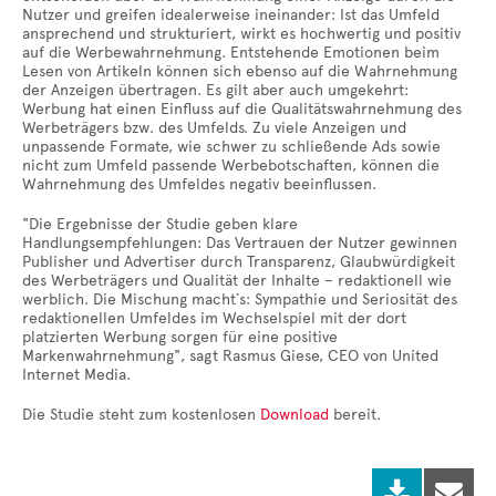
Nutzer und greifen idealerweise ineinander: Ist das Umfeld
ansprechend und strukturiert, wirkt es hochwertig und positiv
auf die Werbewahrnehmung. Entstehende Emotionen beim
Lesen von Artikeln können sich ebenso auf die Wahrnehmung
der Anzeigen übertragen. Es gilt aber auch umgekehrt:
Werbung hat einen Einfluss auf die Qualitätswahrnehmung des
Werbeträgers bzw. des Umfelds. Zu viele Anzeigen und
unpassende Formate, wie schwer zu schließende Ads sowie
nicht zum Umfeld passende Werbebotschaften, können die
Wahrnehmung des Umfeldes negativ beeinflussen.
"Die Ergebnisse der Studie geben klare
Handlungsempfehlungen: Das Vertrauen der Nutzer gewinnen
Publisher und Advertiser durch Transparenz, Glaubwürdigkeit
des Werbeträgers und Qualität der Inhalte – redaktionell wie
werblich. Die Mischung macht`s: Sympathie und Seriosität des
redaktionellen Umfeldes im Wechselspiel mit der dort
platzierten Werbung sorgen für eine positive
Markenwahrnehmung", sagt Rasmus Giese, CEO von United
Internet Media.
Die Studie steht zum kostenlosen
Download
bereit.

