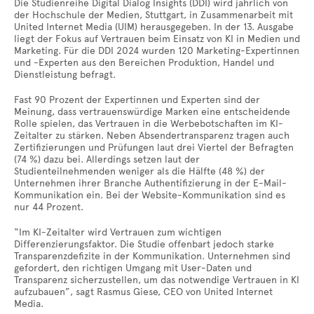
Die Studienreihe Digital Dialog Insights (DDI) wird jährlich von
der Hochschule der Medien, Stuttgart, in Zusammenarbeit mit
United Internet Media (UIM) herausgegeben. In der 13. Ausgabe
liegt der Fokus auf Vertrauen beim Einsatz von KI in Medien und
Marketing. Für die DDI 2024 wurden 120 Marketing-Expertinnen
und -Experten aus den Bereichen Produktion, Handel und
Dienstleistung befragt.
Fast 90 Prozent der Expertinnen und Experten sind der
Meinung, dass vertrauenswürdige Marken eine entscheidende
Rolle spielen, das Vertrauen in die Werbebotschaften im KI-
Zeitalter zu stärken. Neben Absendertransparenz tragen auch
Zertifizierungen und Prüfungen laut drei Viertel der Befragten
(74 %) dazu bei. Allerdings setzen laut der
Studienteilnehmenden weniger als die Hälfte (48 %) der
Unternehmen ihrer Branche Authentifizierung in der E-Mail-
Kommunikation ein. Bei der Website-Kommunikation sind es
nur 44 Prozent.
“Im KI-Zeitalter wird Vertrauen zum wichtigen
Differenzierungsfaktor. Die Studie offenbart jedoch starke
Transparenzdefizite in der Kommunikation. Unternehmen sind
gefordert, den richtigen Umgang mit User-Daten und
Transparenz sicherzustellen, um das notwendige Vertrauen in KI
aufzubauen”, sagt Rasmus Giese, CEO von United Internet
Media.