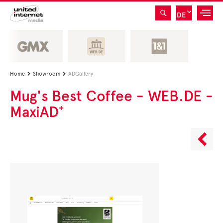
DE
Home
Showroom
ADGallery


Mug's Best Coffee - WEB.DE -
MaxiAD⁺
