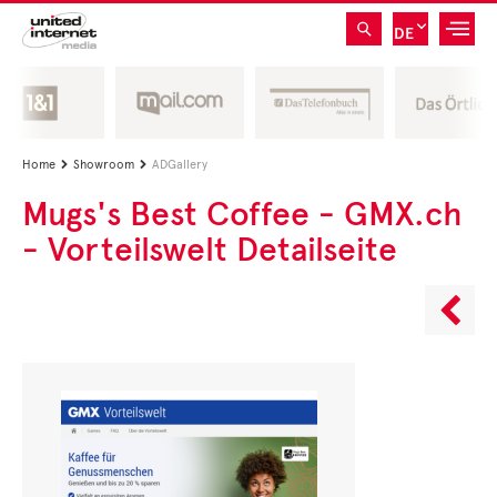
DE
Home
Showroom
ADGallery


Mugs's Best Coffee - GMX.ch
- Vorteilswelt Detailseite
