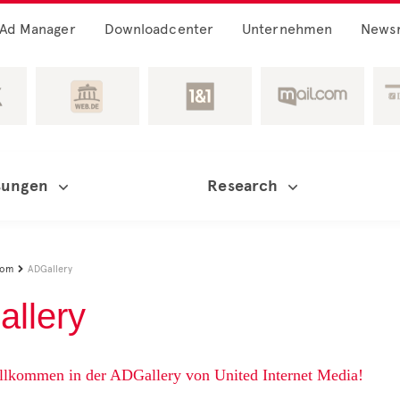
Ad Manager
Downloadcenter
Unternehmen
News
sungen
Research
oom
ADGallery

llery
illkommen in der ADGallery von United Internet Media!