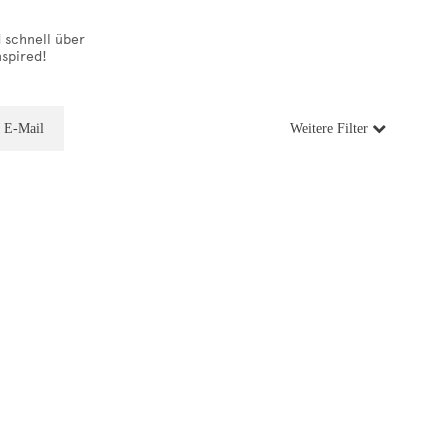
d schnell über
nspired!
 E-Mail
Weitere Filter
