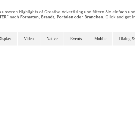
n unseren Highlights of Creative Advertising und filtern Sie einfach un
LTER"
nach
Formaten, Brands, Portalen
oder
Branchen
. Click and get i
Display
Video
Native
Events
Mobile
Dialog &