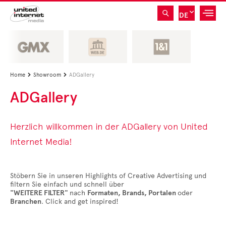
DE
Home
Showroom
ADGallery


ADGallery
Herzlich willkommen in der ADGallery von United
Internet Media!
Stöbern Sie in unseren Highlights of Creative Advertising und
filtern Sie einfach und schnell über
"WEITERE FILTER"
nach
Formaten, Brands, Portalen
oder
Branchen
. Click and get inspired!