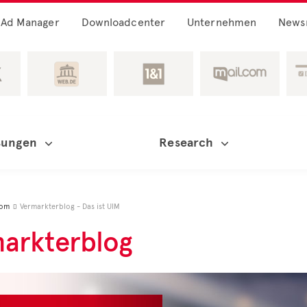
Ad Manager
Downloadcenter
Unternehmen
News
sungen
Research
oom
Vermarkterblog - Das ist UIM

arkterblog