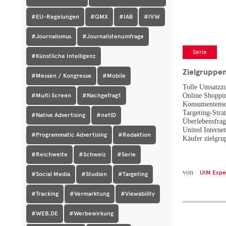
#EU-Regelungen
#GMX
#IAB
#IVW
#Journalismus
#Journalistenumfrage
Serie
#Künstliche Intelligenz
Zielgruppe
#Messen / Kongresse
#Mobile
Tolle Umsatzzu
#Multi Screen
#Nachgefragt
Online Shoppin
Konsumentensch
Targeting-Strat
#Native Advertising
#netID
Überlebensfra
United Internet
#Programmatic Advertising
#Redaktion
Käufer zielgru
#Reichweite
#Schweiz
#Serie
von
UIM Expe
#Social Media
#Studien
#Targeting
#Tracking
#Vermarktung
#Viewability
#WEB.DE
#Werbewirkung