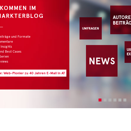
LKOMMEN IM
MARKTERBLOG
Beiträge und Formate
mmentare
 Insights
und Best Cases
Serien
rviews
w: Web-Pionier zu 40 Jahren E-Mail in AT