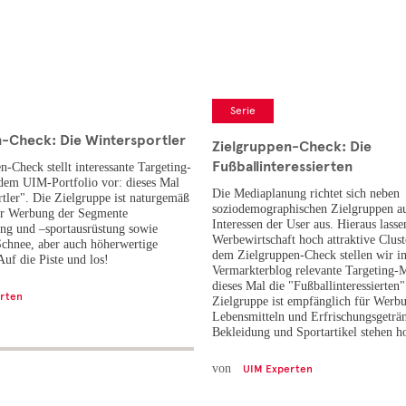
Serie
n-Check: Die Wintersportler
Zielgruppen-Check: Die
Fußballinteressierten
-Check stellt interessante Targeting-
dem UIM-Portfolio vor: dieses Mal
Die Mediaplanung richtet sich neben
rtler". Die Zielgruppe ist naturgemäß
soziodemographischen Zielgruppen a
ür Werbung der Segmente
Interessen der User aus. Hieraus lasse
ng und –sportausrüstung sowie
Werbewirtschaft hoch attraktive Clust
Schnee, aber auch höherwertige
dem Zielgruppen-Check stellen wir i
uf die Piste und los!
Vermarkterblog relevante Targeting-
dieses Mal die "Fußballinteressierten"
rten
Zielgruppe ist empfänglich für Werb
Lebensmitteln und Erfrischungsgeträ
Bekleidung und Sportartikel stehen h
von
UIM Experten