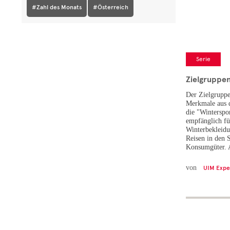
#Zahl des Monats
#Österreich
Serie
Zielgruppe
Der Zielgruppen
Merkmale aus 
die "Winterspo
empfänglich f
Winterbekleidu
Reisen in den 
Konsumgüter. A
von
UIM Expe