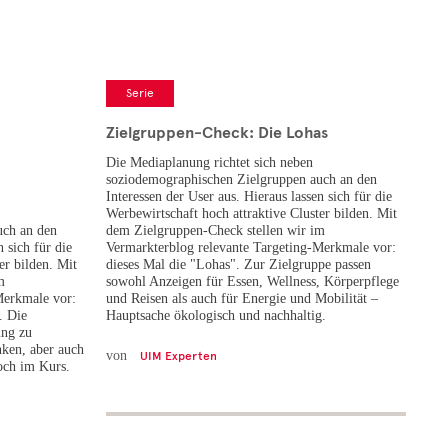
Serie
Zielgruppen-Check: Die Lohas
Die Mediaplanung richtet sich neben
soziodemographischen Zielgruppen auch an den
Interessen der User aus. Hieraus lassen sich für die
Werbewirtschaft hoch attraktive Cluster bilden. Mit
uch an den
dem Zielgruppen-Check stellen wir im
n sich für die
Vermarkterblog relevante Targeting-Merkmale vor:
er bilden. Mit
dieses Mal die "Lohas". Zur Zielgruppe passen
m
sowohl Anzeigen für Essen, Wellness, Körperpflege
Merkmale vor:
und Reisen als auch für Energie und Mobilität –
. Die
Hauptsache ökologisch und nachhaltig.
ung zu
nken, aber auch
von
UIM Experten
och im Kurs.