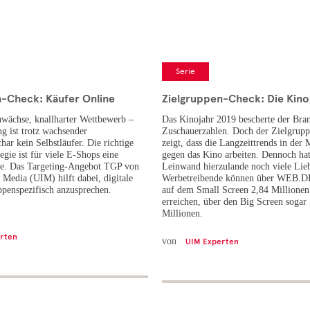
Serie
n-Check: Käufer Online
Zielgruppen-Check: Die Kin
wächse, knallharter Wettbewerb –
Das Kinojahr 2019 bescherte der Bra
g ist trotz wachsender
Zuschauerzahlen. Doch der Zielgrup
ar kein Selbstläufer. Die richtige
zeigt, dass die Langzeittrends in der
egie ist für viele E-Shops eine
gegen das Kino arbeiten. Dennoch hat
ge. Das Targeting-Angebot TGP von
Leinwand hierzulande noch viele Lie
 Media (UIM) hilft dabei, digitale
Werbetreibende können über WEB.
ppenspezifisch anzusprechen.
auf dem Small Screen 2,84 Millione
erreichen, über den Big Screen sogar
Millionen.
rten
von
UIM Experten