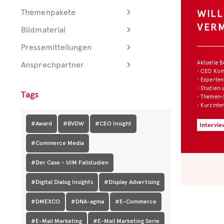
WIL
Themenpakete
VER
Bildmaterial
Pressemitteilungen
Aktuelle 
Ansprechpartner
• CEO Ko
• Experten
• Studien 
Tags
• Themen-
• Kurzinte
#Award
#BVDW
#CEO Insight
Intervie
#Commerce Media
#Der Case - UIM Fallstudien
#Digital Dialog Insights
#Display Advertising
#DMEXCO
#DNA-agma
#E-Commerce
#E-Mail Marketing
#E-Mail Marketing Serie