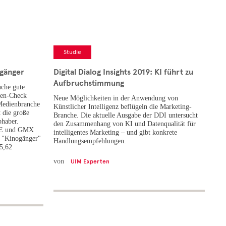
Studie
ogänger
Digital Dialog Insights 2019: KI führt zu
Aufbruchstimmung
nche gute
pen-Check
Neue Möglichkeiten in der Anwendung von
 Medienbranche
Künstlicher Intelligenz beflügeln die Marketing-
 die große
Branche. Die aktuelle Ausgabe der DDI untersucht
bhaber.
den Zusammenhang von KI und Datenqualität für
DE und GMX
intelligentes Marketing – und gibt konkrete
n "Kinogänger"
Handlungsempfehlungen.
 5,62
von
UIM Experten