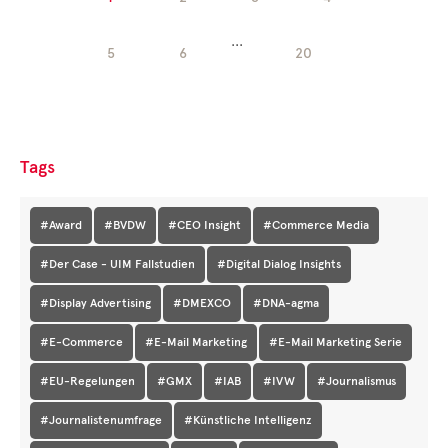
...
5
6
20
Tags
#Award
#BVDW
#CEO Insight
#Commerce Media
#Der Case - UIM Fallstudien
#Digital Dialog Insights
#Display Advertising
#DMEXCO
#DNA-agma
#E-Commerce
#E-Mail Marketing
#E-Mail Marketing Serie
#EU-Regelungen
#GMX
#IAB
#IVW
#Journalismus
#Journalistenumfrage
#Künstliche Intelligenz