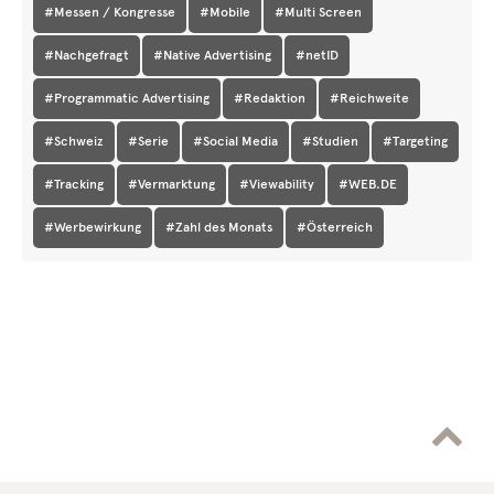
#Messen / Kongresse
#Mobile
#Multi Screen
#Nachgefragt
#Native Advertising
#netID
#Programmatic Advertising
#Redaktion
#Reichweite
#Schweiz
#Serie
#Social Media
#Studien
#Targeting
#Tracking
#Vermarktung
#Viewability
#WEB.DE
#Werbewirkung
#Zahl des Monats
#Österreich
