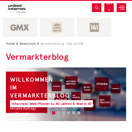
CH
Home
Newsroom
Vermarkterblog - Das ist UIM


Vermarkterblog
WILLKOMMEN
IM
VERMARKTERBLOG
Interview: Web-Pionier zu 40 Jahren E-Mail in AT
Aktuelle Beiträge
und Formate
• CEO Kommentare
• Experten Insights
• Studien und Best