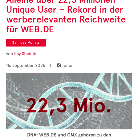
Cases
Unique User – Rekord in der
• Themen-Serien
• Kurzinterviews
werberelevanten Reichweite
für WEB.DE
Zahl des Monats
von
Kay Städele
15. September 2025
|
Teilen

DNA: WEB.DE und GMX gehören zu den