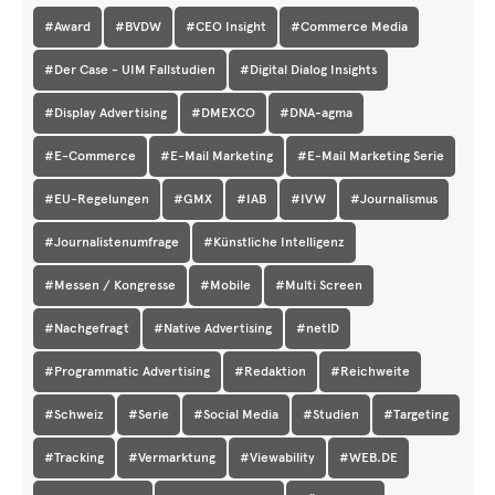
#Award
#BVDW
#CEO Insight
#Commerce Media
#Der Case - UIM Fallstudien
#Digital Dialog Insights
#Display Advertising
#DMEXCO
#DNA-agma
#E-Commerce
#E-Mail Marketing
#E-Mail Marketing Serie
#EU-Regelungen
#GMX
#IAB
#IVW
#Journalismus
#Journalistenumfrage
#Künstliche Intelligenz
#Messen / Kongresse
#Mobile
#Multi Screen
#Nachgefragt
#Native Advertising
#netID
#Programmatic Advertising
#Redaktion
#Reichweite
#Schweiz
#Serie
#Social Media
#Studien
#Targeting
#Tracking
#Vermarktung
#Viewability
#WEB.DE