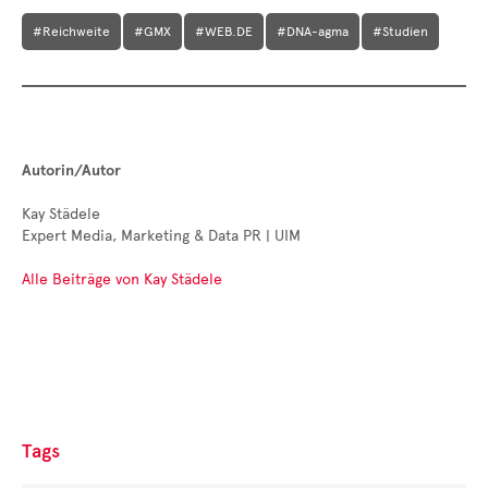
#Reichweite
#GMX
#WEB.DE
#DNA-agma
#Studien
Autorin/Autor
Kay Städele
Expert Media, Marketing & Data PR | UIM
Alle Beiträge von Kay Städele
Tags