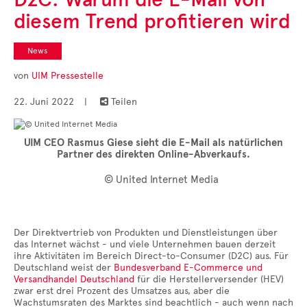
Cases
diesem Trend profitieren wird
• Themen-Serien
• Kurzinterviews
News
von
UIM Pressestelle
22. Juni 2022
|
Teilen

UIM CEO Rasmus Giese sieht die E-Mail als natürlichen
Partner des direkten Online-Abverkaufs.
© United Internet Media
Der Direktvertrieb von Produkten und Dienstleistungen über
das Internet wächst - und viele Unternehmen bauen derzeit
ihre Aktivitäten im Bereich Direct-to-Consumer (D2C) aus. Für
Deutschland weist der
Bundesverband E-Commerce und
Versandhandel Deutschland
für die Herstellerversender (HEV)
zwar erst drei Prozent des Umsatzes aus, aber die
Wachstumsraten des Marktes sind beachtlich - auch wenn nach