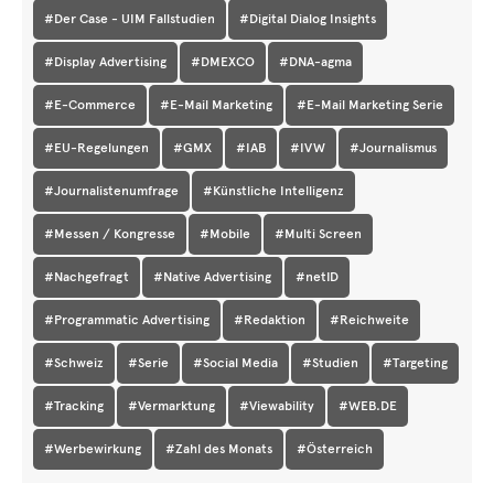
#Der Case - UIM Fallstudien
#Digital Dialog Insights
#Display Advertising
#DMEXCO
#DNA-agma
#E-Commerce
#E-Mail Marketing
#E-Mail Marketing Serie
#EU-Regelungen
#GMX
#IAB
#IVW
#Journalismus
#Journalistenumfrage
#Künstliche Intelligenz
#Messen / Kongresse
#Mobile
#Multi Screen
#Nachgefragt
#Native Advertising
#netID
#Programmatic Advertising
#Redaktion
#Reichweite
#Schweiz
#Serie
#Social Media
#Studien
#Targeting
#Tracking
#Vermarktung
#Viewability
#WEB.DE
#Werbewirkung
#Zahl des Monats
#Österreich