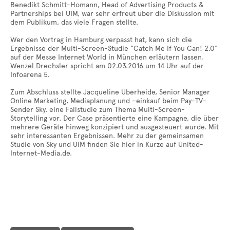
Benedikt Schmitt-Homann, Head of Advertising Products &
Partnerships bei UIM, war sehr erfreut über die Diskussion mit
dem Publikum, das viele Fragen stellte.
Wer den Vortrag in Hamburg verpasst hat, kann sich die
Ergebnisse der Multi-Screen-Studie "Catch Me If You Can! 2.0"
auf der Messe Internet World in München erläutern lassen.
Wenzel Drechsler spricht am 02.03.2016 um 14 Uhr auf der
Infoarena 5.
Zum Abschluss stellte Jacqueline Überheide, Senior Manager
Online Marketing, Mediaplanung und –einkauf beim Pay-TV-
Sender Sky, eine Fallstudie zum Thema Multi-Screen-
Storytelling vor. Der Case präsentierte eine Kampagne, die über
mehrere Geräte hinweg konzipiert und ausgesteuert wurde. Mit
sehr interessanten Ergebnissen. Mehr zu der gemeinsamen
Studie von Sky und UIM finden Sie hier in Kürze auf United-
Internet-Media.de.