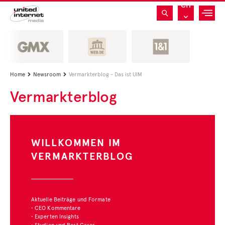
CH
Home
Newsroom
Vermarkterblog - Das ist UIM


Vermarkterblog
WILLKOMMEN IM
VERMARKTERBLOG
Aktuelle Beiträge und Formate
• CEO Kommentare
• Experten Insights