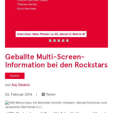
• Studien und Best Cases
• Themen-Serien
• Kurzinterviews
Interview: Web-Pionier zu 40 Jahren E-Mail in AT
Geballte Multi-Screen-
Information bei den Rockstars
Events
von
Kay Städele
26. Februar 2016
|
Teilen
