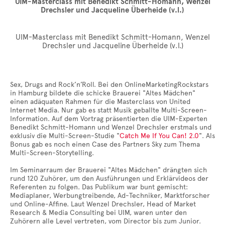
UIM-Masterclass mit Benedikt Schmitt-Homann, Wenzel
Drechsler und Jacqueline Überheide (v.l.)
UIM-Masterclass mit Benedikt Schmitt-Homann, Wenzel
Drechsler und Jacqueline Überheide (v.l.)
Sex, Drugs and Rock’n’Roll. Bei den OnlineMarketingRockstars
in Hamburg bildete die schicke Brauerei "Altes Mädchen"
einen adäquaten Rahmen für die Masterclass von United
Internet Media. Nur gab es statt Musik geballte Multi-Screen-
Information. Auf dem Vortrag präsentierten die UIM-Experten
Benedikt Schmitt-Homann und Wenzel Drechsler erstmals und
exklusiv die Multi-Screen-Studie "
Catch Me If You Can! 2.0
". Als
Bonus gab es noch einen Case des Partners Sky zum Thema
Multi-Screen-Storytelling.
Im Seminarraum der Brauerei "Altes Mädchen" drängten sich
rund 120 Zuhörer, um den Ausführungen und Erklärvideos der
Referenten zu folgen. Das Publikum war bunt gemischt:
Mediaplaner, Werbungtreibende, Ad-Techniker, Marktforscher
und Online-Affine. Laut Wenzel Drechsler, Head of Market
Research & Media Consulting bei UIM, waren unter den
Zuhörern alle Level vertreten, vom Director bis zum Junior.