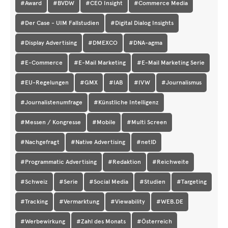
#Award
#BVDW
#CEO Insight
#Commerce Media
#Der Case - UIM Fallstudien
#Digital Dialog Insights
#Display Advertising
#DMEXCO
#DNA-agma
#E-Commerce
#E-Mail Marketing
#E-Mail Marketing Serie
#EU-Regelungen
#GMX
#IAB
#IVW
#Journalismus
#Journalistenumfrage
#Künstliche Intelligenz
#Messen / Kongresse
#Mobile
#Multi Screen
#Nachgefragt
#Native Advertising
#netID
#Programmatic Advertising
#Redaktion
#Reichweite
#Schweiz
#Serie
#Social Media
#Studien
#Targeting
#Tracking
#Vermarktung
#Viewability
#WEB.DE
#Werbewirkung
#Zahl des Monats
#Österreich