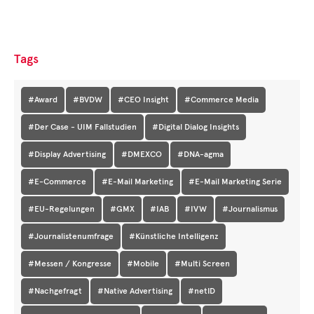
Tags
#Award
#BVDW
#CEO Insight
#Commerce Media
#Der Case - UIM Fallstudien
#Digital Dialog Insights
#Display Advertising
#DMEXCO
#DNA-agma
#E-Commerce
#E-Mail Marketing
#E-Mail Marketing Serie
#EU-Regelungen
#GMX
#IAB
#IVW
#Journalismus
#Journalistenumfrage
#Künstliche Intelligenz
#Messen / Kongresse
#Mobile
#Multi Screen
#Nachgefragt
#Native Advertising
#netID