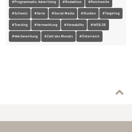
#Programmatic Advertising
#Redaktion
#Reichweite
#Schweiz
#Serie
#Social Media
#Studien
#Targeting
#Tracking
#Vermarktung
#Viewability
#WEB.DE
#Werbewirkung
#Zahl des Monats
#Österreich
