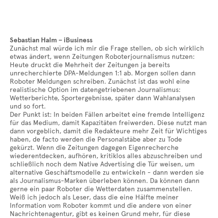
Sebastian Halm – iBusiness
Zunächst mal würde ich mir die Frage stellen, ob sich wirklich
etwas ändert, wenn Zeitungen Roboterjournalismus nutzen:
Heute druckt die Mehrheit der Zeitungen ja bereits
unrecherchierte DPA-Meldungen 1:1 ab. Morgen sollen dann
Roboter Meldungen schreiben. Zunächst ist das wohl eine
realistische Option im datengetriebenen Journalismus:
Wetterberichte, Sportergebnisse, später dann Wahlanalysen
und so fort.
Der Punkt ist: In beiden Fällen arbeitet eine fremde Intelligenz
für das Medium, damit Kapazitäten freiwerden. Diese nutzt man
dann vorgeblich, damit die Redakteure mehr Zeit für Wichtiges
haben, de facto werden die Personalstäbe aber zu Tode
gekürzt. Wenn die Zeitungen dagegen Eigenrecherche
wiederentdecken, aufhören, kritiklos alles abzuschreiben und
schließlich noch dem Native Advertising die Tür weisen, um
alternative Geschäftsmodelle zu entwickeln - dann werden sie
als Journalismus-Marken überleben können. Da können dann
gerne ein paar Roboter die Wetterdaten zusammenstellen.
Weiß ich jedoch als Leser, dass die eine Hälfte meiner
Information vom Roboter kommt und die andere von einer
Nachrichtenagentur, gibt es keinen Grund mehr, für diese