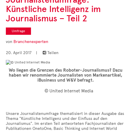
Cases
Künstliche Intelligenz im
• Themen-Serien
• Kurzinterviews
Journalismus – Teil 2
Umfrage
von
Branchenexperten
20. April 2017
|
Teilen

Wo liegen die Grenzen des Roboter-Journalismus? Dazu
haben wir renommierte Journalisten von Markenartikel,
iBusiness und W&V befragt.
© United Internet Media
Unsere Journalistenumfrage thematisiert in dieser Ausgabe das
Thema "Künstliche Intelligenz und der Einfluss auf den
Journalismus". Im ersten Teil antworteten Fachjournalisten der
Publikationen OnetoOne, Basic Thinking und Internet World