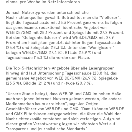
einmal pro Woche im Netz informieren.
Je nach Nutzertyp werden unterschiedliche
Nachrichtenquellen gewählt: Betrachtet man die "Vielleser",
liegt die Tagesschau.de mit 33,3 Prozent ganz vorne. Es folgen
das gemeinsame, redaktionell identische Angebot von
WEB.DE/GMX mit 28,1 Prozent und Spiegel.de mit 27,2 Prozent.
Bei den "Gelegenheitslesern" wird WEB.DE/GMX mit 27,9
Prozent am häufigsten genutzt, dahinter liegen Tagesschau.de
(23,4 %) und Spiegel.de (18,3 %). Unter den "Weniglesern"
belegen WEB.DE/GMX (17,4 %), RTL.de (13,9 %) und
Tagesschau.de (13,0 %) die vordersten Plätze.
Die Top-5-Nachrichten-Angebote über alle Lesergruppen
hinweg sind laut Untersuchung Tagesschau.de (28,8 %), das
gemeinsame Angebot von WEB.DE/GMX (26,9 %), Spiegel.de
(23,3 %), Bild.de (21,2 %) und n-tv.de (20,9 %).
"Unsere Studie belegt, dass WEB.DE und GMX im hohen Maße
auch von jenen Internet-Nutzern gelesen werden, die andere
Medienmarken kaum erreichen", sagt Jan Oetjen,
Geschäftsführer von WEB.DE und GMX. "Damit können WEB.DE
und GMX Filterblasen entgegenwirken, die über die Wahl der
Nachrichtenkanäle entstehen und sich verfestigen. Aufgrund
dieser großen Verantwortung legen wir höchsten Wert auf
Transparenz und journalistische Standards."