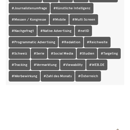
#Journalistenumfrage
#Künstliche Intelligenz
#Messen / Kongresse
#Mobile
#Multi Screen
#Nachgefragt
#Native Advertising
#netID
#Programmatic Advertising
#Redaktion
#Reichweite
#Schweiz
#Serie
#Social Media
#Studien
#Targeting
#Tracking
#Vermarktung
#Viewability
#WEB.DE
#Werbewirkung
#Zahl des Monats
#Österreich