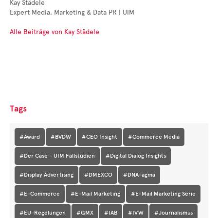
Kay Städele
Expert Media, Marketing & Data PR | UIM
Alle Beiträge von Kay Städele
Tags
#Award
#BVDW
#CEO Insight
#Commerce Media
#Der Case - UIM Fallstudien
#Digital Dialog Insights
#Display Advertising
#DMEXCO
#DNA-agma
#E-Commerce
#E-Mail Marketing
#E-Mail Marketing Serie
#EU-Regelungen
#GMX
#IAB
#IVW
#Journalismus