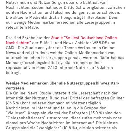
Nutzerinnen und Nutzer Sorgen über die Echtheit von
Nachrichten. Zudem hat jeder Dritte Schwierigkeiten, zwischen
echten Nachrichten und Falschmeldungen zu unterscheiden.
Die aktuelle Medienlandschaft begünstigt Filterblasen. Denn
nur wenige Medienmarken erreichen alle Lesergruppen in
relevantem Maße.
Das sind Ergebnisse der
Studie "So liest Deutschland Online-
Nachrichten"
der E-Mail- und News-Anbieter WEB.DE und
GMX. Die Studie analysiert das Thema Vertrauen in Online-
News und zeigt zudem, welche Online-Medienmarken von
unterschiedlichen Lesergruppen genutzt werden. Dafür hat das
Meinungsforschungsinstitut dynata in einem online-
repräsentativen Panel 2.140 Internet-Nutzer ab 16 Jahren
befragt.
Wenige Medienmarken über alle Nutzergruppen hinweg stark
vertreten
Die Online-News-Studie unterteilt die Leserschaft nach der
Intensität der Nutzung: Rund zwei Drittel der befragten Onliner
(66,3 %) konsumieren demnach mindestens täglich
Nachrichten im Internet und fallen in die Gruppe der
"Vielleser". Knapp ein Viertel der Befragten (23,0 %) sind den
"Gelegenheitslesern" zuzuordnen, diese rufen mehrmals oder
einmal pro Woche Nachrichten im Internet auf. Die kleinste
Gruppe sind die "Wenigleser" (10,8 %), die sich seltener als