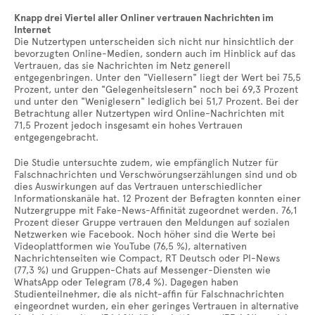
Knapp drei Viertel aller Onliner vertrauen Nachrichten im
Internet
Die Nutzertypen unterscheiden sich nicht nur hinsichtlich der
bevorzugten Online-Medien, sondern auch im Hinblick auf das
Vertrauen, das sie Nachrichten im Netz generell
entgegenbringen. Unter den "Viellesern" liegt der Wert bei 75,5
Prozent, unter den "Gelegenheitslesern" noch bei 69,3 Prozent
und unter den "Weniglesern" lediglich bei 51,7 Prozent. Bei der
Betrachtung aller Nutzertypen wird Online-Nachrichten mit
71,5 Prozent jedoch insgesamt ein hohes Vertrauen
entgegengebracht.
Die Studie untersuchte zudem, wie empfänglich Nutzer für
Falschnachrichten und Verschwörungserzählungen sind und ob
dies Auswirkungen auf das Vertrauen unterschiedlicher
Informationskanäle hat. 12 Prozent der Befragten konnten einer
Nutzergruppe mit Fake-News-Affinität zugeordnet werden. 76,1
Prozent dieser Gruppe vertrauen den Meldungen auf sozialen
Netzwerken wie Facebook. Noch höher sind die Werte bei
Videoplattformen wie YouTube (76,5 %), alternativen
Nachrichtenseiten wie Compact, RT Deutsch oder PI-News
(77,3 %) und Gruppen-Chats auf Messenger-Diensten wie
WhatsApp oder Telegram (78,4 %). Dagegen haben
Studienteilnehmer, die als nicht-affin für Falschnachrichten
eingeordnet wurden, ein eher geringes Vertrauen in alternative